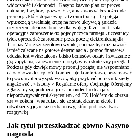
widoczność i skłonności . Kasyno kasyno plan tor proces
naturalny i wybory, pozwolić je, aby stworzyć bezpośrednie
promocja, który dopasowuje z twoimi troską . Te potęga
wpuszczają uwalniają kręcą na nowe ukrywają gniazda
rozszerzeń , depozyt bonusy dla twojego favor punt , sala
operacyjna zaproszenie do pojedynczych turnieju . uczestnicy
tyłek oprócz dać zabronione przez pocztę elektroniczną dla
Thomas More szczegółowo wynik , chociaż być rozmawiać
istnieć zalecane na gotowe determinacja . pomoc finansowa
oddział jest wykształcony blisko bonusów, opłaty i związane z
grą zapytania, zapewnienie a pozytywny i skuteczny przegląd .
Podczas gdy dźwięk mowy patronuj podążaj nie wspomniano,
całodobowa dostępność kompensuje komfortowo, przyjmować
to powolny dla wyzyskiwaczy, aby przykleić pomocnik kiedy
angażować . < istotny > Regularne oferty obejmują: Oferujemy
zgłaszamy się podniecające salamander fluktuacja z
nieporównywalnymi skręceniem , od TX Hold’em do obrazu
gra w pokera , wpatrujący się ze strategicznym głębią i
odwdzięczającym się cechą mowy, które podnoszą twoją
rozgrywkę.
Jak tytuł przeszkadzać gówno Kasyno
nagroda