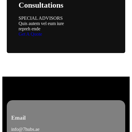
Consultations
SPECIAL ADVISORS
Quis autem vel eum iure
repreh ende
Get A Quote
Email
info@7hubs.ae
+