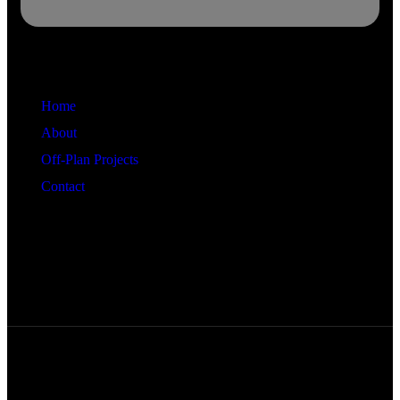
Home
About
Off-Plan Projects
Contact
SEVEN HUBS PROPERTIES LLC
DED License 1449325 – ORN 47954