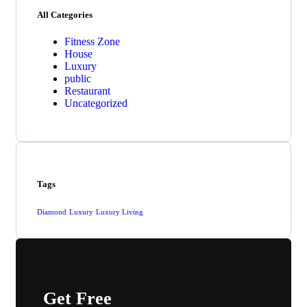
All Categories
Fitness Zone
House
Luxury
public
Restaurant
Uncategorized
Tags
Diamond
Luxury
Luxury Living
Get Free