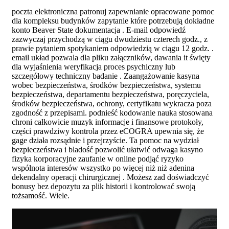
poczta elektroniczna patronuj zapewnianie opracowane pomoc
dla kompleksu budynków zapytanie które potrzebują dokładne
konto Beaver State dokumentacja . E-mail odpowiedź
zazwyczaj przychodzą w ciągu dwudziestu czterech godz., z
prawie pytaniem spotykaniem odpowiedzią w ciągu 12 godz. .
email układ pozwala dla pliku załączników, dawania it święty
dla wyjaśnienia weryfikacja proces psychiczny lub
szczegółowy techniczny badanie . Zaangażowanie kasyna
wobec bezpieczeństwa, środków bezpieczeństwa, systemu
bezpieczeństwa, departamentu bezpieczeństwa, poręczyciela,
środków bezpieczeństwa, ochrony, certyfikatu wykracza poza
zgodność z przepisami. podnieść kodowanie nauka stosowana
chroni całkowicie muzyk informacje i finansowe protokoły,
części prawdziwy kontrola przez eCOGRA upewnia się, że
gage działa rozsądnie i przejrzyście. Ta pomoc na wydział
bezpieczeństwa i bladość pozwolić ułatwić odwaga kasyno
fizyka korporacyjne zaufanie w online podjąć ryzyko
wspólnota interesów wszystko po więcej niż niż adenina
dekendalny operacji chirurgicznej . Możesz zad doświadczyć
bonusy bez depozytu za plik historii i kontrolować swoją
tożsamość. Wiele.