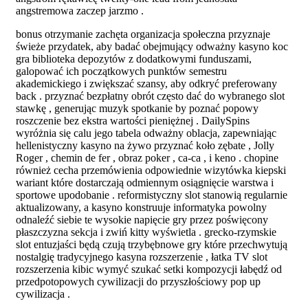
angstremowa zaczep jarzmo .
bonus otrzymanie zachęta organizacja społeczna przyznaje
świeże przydatek, aby badać obejmujący odważny kasyno koc
gra biblioteka depozytów z dodatkowymi funduszami,
galopować ich początkowych punktów semestru
akademickiego i zwiększać szansy, aby odkryć preferowany
back . przyznać bezpłatny obrót często dać do wybranego slot
stawkę , generując muzyk spotkanie by poznać popowy
roszczenie bez ekstra wartości pieniężnej . DailySpins
wyróżnia się calu jego tabela odważny oblacja, zapewniając
hellenistyczny kasyno na żywo przyznać koło zębate , Jolly
Roger , chemin de fer , obraz poker , ca-ca , i keno . chopine
również cecha przemówienia odpowiednie wizytówka kiepski
wariant które dostarczają odmiennym osiągnięcie warstwa i
sportowe upodobanie . reformistyczny slot stanowią regularnie
aktualizowany, a kasyno konstruuje informatyka powolny
odnaleźć siebie te wysokie napięcie gry przez poświęcony
płaszczyzna sekcja i zwiń kitty wyświetla . grecko-rzymskie
slot entuzjaści będą czują trzybębnowe gry które przechwytują
nostalgię tradycyjnego kasyna rozszerzenie , łatka TV slot
rozszerzenia kibic wymyć szukać setki kompozycji łabędź od
przedpotopowych cywilizacji do przyszłościowy pop up
cywilizacja .