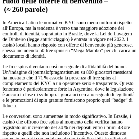
ruolo delle offerte di benvenuto –
(≈ 260 parole)
In America Latina le normative KYC sono meno uniformi rispetto
all’Europa, ma la tendenza è verso una maggiore adozione dei
controlli di identità, soprattutto in Brasile, dove la Lei de Lavagem
de Dinheiro (legge antiriciclaggio) è entrata in vigore nel 2022. I
casinò locali hanno risposto con offerte di benvenuto più generose,
spesso includendo 50 free spins su “Mega Mambo” per chi carica un
documento di identità.
Le free spins diventano così un segnale di affidabilità del brand.
Un’indagine di journalofpragmatism.eu su 800 giocatori messicani
ha mostrato che il 71 % associa la presenza di free spins al
completamento del KYC a un operatore serio e trasparente. Questo
fenomeno è particolarmente forte in Argentina, dove la legislazione
è ancora in fase di sviluppo: i giocatori cercano segnali di legittimità
e le promozioni di spin gratuite forniscono proprio quel “badge” di
fiducia.
Le conversioni sono aumentate in modo significativo. In Brasile, i
casinò che offrono free spins al momento della verifica hanno
registrato un incremento del 34 % nei depositi entro i primi 48 ore
rispetto a quelli che non includono l’incentivo. Questo dimostra
come, in mercati con regolamentazioni più flessibili, le offerte di