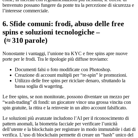
benvenuto possano fungere da ponte tra la percezione di sicurezza e
l’interesse commerciale.
6. Sfide comuni: frodi, abuso delle free
spins e soluzioni tecnologiche –
(≈ 310 parole)
Nonostante i vantaggi, l’unione tra KYC e free spins apre nuove
porte per le frodi. Tra le tipologie più diffuse troviamo:
Documenti falsi o foto modificate con Photoshop.
Creazione di account multipli per “re‑spin” le promozioni.
Utilizzo delle free spins per riciclare denaro, sfruttando la
bassa soglia di wagering.
Le free spins, se non monitorate, possono diventare un mezzo per
“wash‑trading” di fondi: un giocatore vince una grossa vincita con
spin gratuite, la ritira e la reinveste in un altro account falsificato.
Le soluzioni più avanzate includono l’AI per il riconoscimento di
pattern anomali, la biometria facciale per verificare l’unicità
dell’utente e la blockchain per registrare in modo immutabile i dati di
verifica. L’uso di blockchain permette di creare un “hash” unico del