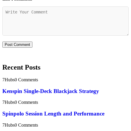
Recent Posts
7Hubs
0 Comments
Kenspin Single-Deck Blackjack Strategy
7Hubs
0 Comments
Spinpolo Session Length and Performance
7Hubs
0 Comments