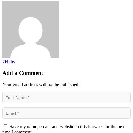
7Hubs
Add a Comment
Your email address will not be published.
Save my name, email, and website in this browser for the next
time I comment.