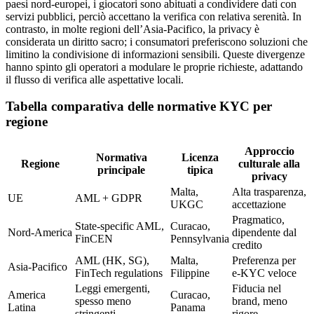
paesi nord‑europei, i giocatori sono abituati a condividere dati con
servizi pubblici, perciò accettano la verifica con relativa serenità. In
contrasto, in molte regioni dell’Asia‑Pacifico, la privacy è
considerata un diritto sacro; i consumatori preferiscono soluzioni che
limitino la condivisione di informazioni sensibili. Queste divergenze
hanno spinto gli operatori a modulare le proprie richieste, adattando
il flusso di verifica alle aspettative locali.
Tabella comparativa delle normative KYC per
regione
Approccio
Normativa
Licenza
Regione
culturale alla
principale
tipica
privacy
Malta,
Alta trasparenza,
UE
AML + GDPR
UKGC
accettazione
Pragmatico,
State‑specific AML,
Curacao,
Nord‑America
dipendente dal
FinCEN
Pennsylvania
credito
AML (HK, SG),
Malta,
Preferenza per
Asia‑Pacifico
FinTech regulations
Filippine
e‑KYC veloce
Leggi emergenti,
Fiducia nel
America
Curacao,
spesso meno
brand, meno
Latina
Panama
stringenti
rigore