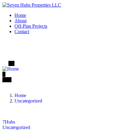
Home
About
Off-Plan Projects
Contact
Home
Uncategorized
7Hubs
Uncategorized