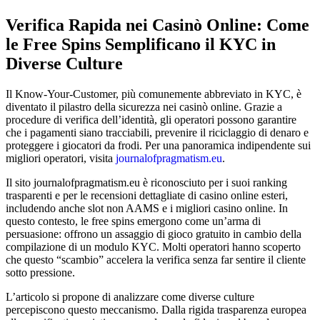
Verifica Rapida nei Casinò Online: Come
le Free Spins Semplificano il KYC in
Diverse Culture
Il Know‑Your‑Customer, più comunemente abbreviato in KYC, è
diventato il pilastro della sicurezza nei casinò online. Grazie a
procedure di verifica dell’identità, gli operatori possono garantire
che i pagamenti siano tracciabili, prevenire il riciclaggio di denaro e
proteggere i giocatori da frodi. Per una panoramica indipendente sui
migliori operatori, visita
journalofpragmatism.eu
.
Il sito journalofpragmatism.eu è riconosciuto per i suoi ranking
trasparenti e per le recensioni dettagliate di casino online esteri,
includendo anche slot non AAMS e i migliori casino online. In
questo contesto, le free spins emergono come un’arma di
persuasione: offrono un assaggio di gioco gratuito in cambio della
compilazione di un modulo KYC. Molti operatori hanno scoperto
che questo “scambio” accelera la verifica senza far sentire il cliente
sotto pressione.
L’articolo si propone di analizzare come diverse culture
percepiscono questo meccanismo. Dalla rigida trasparenza europea