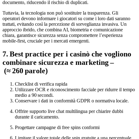
documento, riducendo il rischio di duplicati.
Tuttavia, la tecnologia non può sostituire la trasparenza. Gli
operatori devono informare i giocatori su come i loro dati saranno
trattati, evitando così la percezione di sorveglianza invasiva. Un
approccio ibrido, che combina AI, biometria e comunicazione
chiara, garantisce sicurezza senza compromettere l’esperienza
mobile‑first, cruciale per i mercati emergenti.
7. Best practice per i casinò che vogliono
combinare sicurezza e marketing –
(≈ 260 parole)
Checklist di verifica rapida
Utilizzare OCR e riconoscimento facciale per ridurre il tempo
medio a 90 secondi.
Conservare i dati in conformità GDPR o normativa locale.
Offrire supporto live chat multilingua per chiarire dubbi
durante il caricamento.
Progettare campagne di free spins conformi
Limitare il valore totale delle spin gratuite a una percentuale