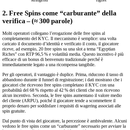
2. Free Spins come “carburante” della
verifica – (≈ 300 parole)
Molti operatori collegano l’erogazione delle free spins al
completamento del KYC. Il meccanismo è semplice: una volta
caricato il documento d’identità e verificato il conto, il giocatore
riceve, ad esempio, 20 free spins su una slot a tema “Egyptian
Riches” con RTP 96,5 % e volatilità media. Questo incentivo è più
efficace di un bonus di benvenuto tradizionale perché è
immediatamente legato a una ricompensa tangibile.
Per gli operatori, il vantaggio è duplice. Prima, riducono il tasso di
abbandono durante il funnel di registrazione; i dati mostrano che i
giocatori che ricevono free spins completano il KYC con una
probabilità del 68 % rispetto al 42 % dei clienti che non ricevono
alcun incentivo. Seconda, le free spins aumentano il valore medio
del cliente (ARPU), poiché il giocatore tende a scommettere il
proprio denaro per soddisfare i requisiti di wagering associati alle
spin gratuite.
Dal punto di vista del giocatore, la percezione è ambivalente. Alcuni
vedono le free spins come un “carburante” necessario per avviare la