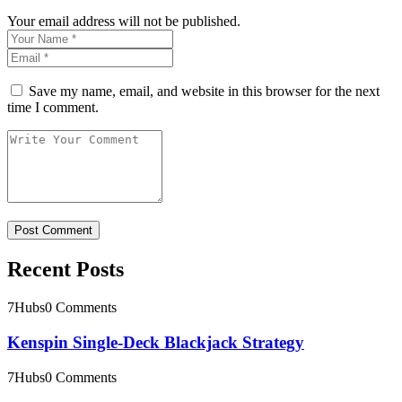
Your email address will not be published.
Save my name, email, and website in this browser for the next
time I comment.
Recent Posts
7Hubs
0 Comments
Kenspin Single-Deck Blackjack Strategy
7Hubs
0 Comments