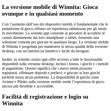
La versione mobile di Winnita: Gioca
ovunque e in qualsiasi momento
Con l’aumento dell’uso dei dispositivi mobili, è fondamentale che le
piattaforme di gioco offrano un’esperienza ottimizzata per gli utenti
in movimento. La
winnita app
consente ai giocatori di accedere al
casinò direttamente dai loro smartphone o tablet, fornendo una
soluzione comoda per giocare in qualsiasi luogo. La versione mobile
di Winnita è progettata per mantenere la stessa qualità della versione
desktop, con un’interfaccia intuitiva e facile da navigare.
Inoltre, la
winnita casino app
offre accesso a tutte le funzionalità
disponibili sulla versione desktop, inclusi i bonus, i giochi e i metodi
di pagamento. Questo significa che i nuovi utenti possono
registrarsi, effettuare depositi e prelievi, e giocare ai loro giochi
preferiti senza alcun problema. La disponibilità di giochi come
Aviator e Plinko sulla versione mobile rende l’esperienza di gioco
ancora più flessibile e accessibile.
Facilità di registrazione e login su
Winnita