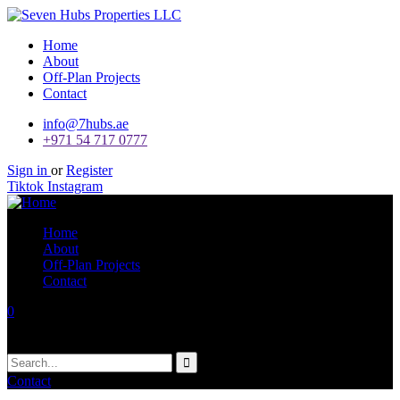
Home
About
Off-Plan Projects
Contact
info@7hubs.ae
+971 54 717 0777
Sign in
or
Register
Tiktok
Instagram
Home
About
Off-Plan Projects
Contact
0
Your Cart
No products in the cart.
Contact