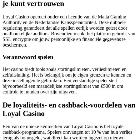
je kunt vertrouwen
Loyal Casino opereert onder een licentie van de Malta Gaming
Authority en de Nederlandse Kansspelautoriteit. Deze dubbele
regulering garandeert dat alle spellen eerlijk worden getest door
onafhankelijke auditors. Bovendien maakt het platform gebruik van
SSL‑encryptie om jouw persoonlijke en financiële gegevens te
beschermen.
Verantwoord spelen
Het casino biedt tools zoals stortingslimieten, verlieslimieten en
zelfuitsluiting. Het is belangrijk om je eigen grenzen te kennen en
deze instellingen te gebruiken. Een verstandige speler stelt
bijvoorbeeld een maandelijkse stortingslimiet van €500 in om
controle te houden over zijn uitgaven.
De loyaliteits‑ en cashback‑voordelen van
Loyal Casino
Een van de unieke kenmerken van Loyal Casino is het royale
cashback‑programma. Spelers ontvangen tot 10 % van hun verlies
terug als bonusgeld, wat direct kan worden ingezet op nieuwe