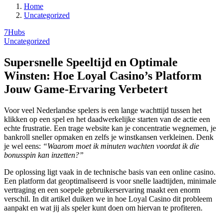
Home
Uncategorized
7Hubs
Uncategorized
Supersnelle Speeltijd en Optimale
Winsten: Hoe Loyal Casino’s Platform
Jouw Game‑Ervaring Verbetert
Voor veel Nederlandse spelers is een lange wachttijd tussen het
klikken op een spel en het daadwerkelijke starten van de actie een
echte frustratie. Een trage website kan je concentratie wegnemen, je
bankroll sneller opmaken en zelfs je winstkansen verkleinen. Denk
je wel eens:
“Waarom moet ik minuten wachten voordat ik die
bonusspin kan inzetten?”
De oplossing ligt vaak in de technische basis van een online casino.
Een platform dat geoptimaliseerd is voor snelle laadtijden, minimale
vertraging en een soepele gebruikerservaring maakt een enorm
verschil. In dit artikel duiken we in hoe Loyal Casino dit probleem
aanpakt en wat jij als speler kunt doen om hiervan te profiteren.