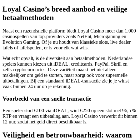
Loyal Casino’s breed aanbod en veilige
betaalmethoden
Naast een razendsnelle platform biedt Loyal Casino meer dan 1.000
casinospellen van top‑providers zoals NetEnt, Microgaming en
Evolution Gaming. Of je nu houdt van klassieke slots, live dealer
tafels of tafelspellen, er is voor elk wat wils.
Wat echt opvalt, is de diversiteit aan betaalmethoden. Nederlandse
spelers kunnen kiezen uit iDEAL, creditcards, PayPal, Skrill en
zelfs cryptocurrencies. Deze variëteit maakt het niet alleen
makkelijker om geld te storten, maar zorgt ook voor supersnelle
uitbetalingen. Bij een standaard iDEAL‑transactie zie je je winst
vaak binnen 24 uur op je rekening.
Voorbeeld van een snelle transactie
Een speler stort €100 via iDEAL, wint €250 op een slot met 96,5 %
RTP en vraagt een uitbetaling aan. Loyal Casino verwerkt dit binnen
12 uur, zodat het geld direct beschikbaar is.
Veiligheid en betrouwbaarheid: waarom