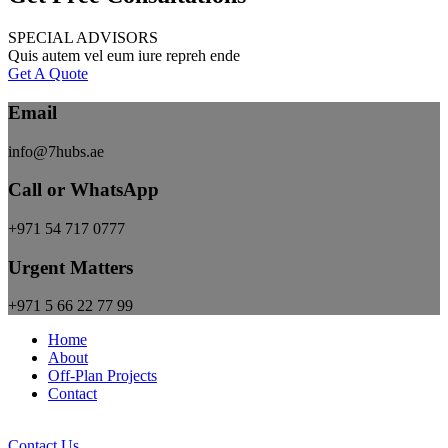
SPECIAL ADVISORS
Quis autem vel eum iure repreh ende
Get A Quote
Email
info@7hubs.ae
Call or WhatsApp
+971 54 717 0777
Urgent Matters
+971 5 66 22 77 99
Home
About
Off-Plan Projects
Contact
Contact Us