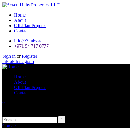
Home
About
Off-Plan Projects
Contact
info@7hubs.ae
+971 54 717 0777
Sign in
or
Register
Tiktok
Instagram
Home
About
Off-Plan Projects
Contact
0
Your Cart
No products in the cart.
Contact