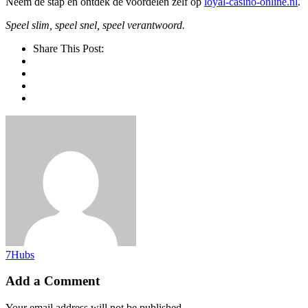
Neem de stap en ontdek de voordelen zelf op
loyal-casino-online.nl
.
Speel slim, speel snel, speel verantwoord.
Share This Post:
7Hubs
Add a Comment
Your email address will not be published.