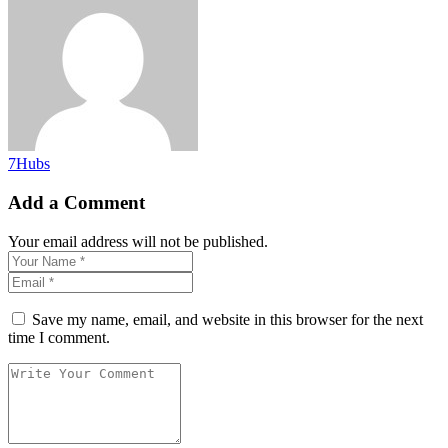
7Hubs
Add a Comment
Your email address will not be published.
Save my name, email, and website in this browser for the next
time I comment.