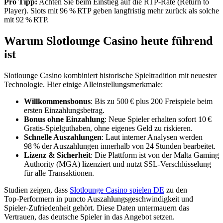
Pro Tipp:
Achten Sie beim Einstieg auf die RTP‑Rate (Return to
Player). Slots mit 96 % RTP geben langfristig mehr zurück als solche
mit 92 % RTP.
Warum Slotlounge Casino heute führend
ist
Slotlounge Casino kombiniert historische Spieltradition mit neuester
Technologie. Hier einige Alleinstellungsmerkmale:
Willkommensbonus
: Bis zu 500 € plus 200 Freispiele beim
ersten Einzahlungsbetrag.
Bonus ohne Einzahlung
: Neue Spieler erhalten sofort 10 €
Gratis‑Spielguthaben, ohne eigenes Geld zu riskieren.
Schnelle Auszahlungen
: Laut interner Analysen werden
98 % der Auszahlungen innerhalb von 24 Stunden bearbeitet.
Lizenz & Sicherheit
: Die Plattform ist von der Malta Gaming
Authority (MGA) lizenziert und nutzt SSL‑Verschlüsselung
für alle Transaktionen.
Studien zeigen, dass
Slotlounge Casino spielen DE
zu den
Top‑Performern in puncto Auszahlungsgeschwindigkeit und
Spieler‑Zufriedenheit gehört. Diese Daten untermauern das
Vertrauen, das deutsche Spieler in das Angebot setzen.