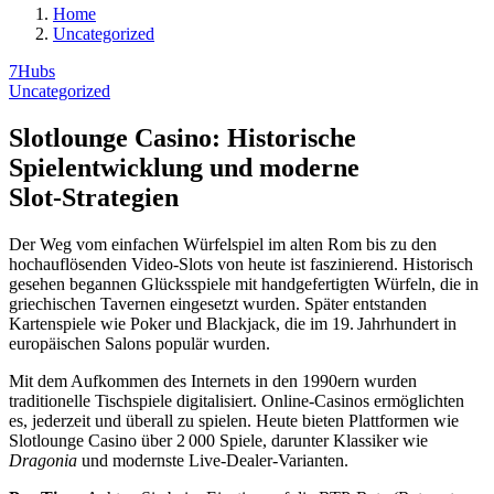
Home
Uncategorized
7Hubs
Uncategorized
Slotlounge Casino: Historische
Spielentwicklung und moderne
Slot‑Strategien
Der Weg vom einfachen Würfelspiel im alten Rom bis zu den
hochauflösenden Video‑Slots von heute ist faszinierend. Historisch
gesehen begannen Glücksspiele mit handgefertigten Würfeln, die in
griechischen Tavernen eingesetzt wurden. Später entstanden
Kartenspiele wie Poker und Blackjack, die im 19. Jahrhundert in
europäischen Salons populär wurden.
Mit dem Aufkommen des Internets in den 1990ern wurden
traditionelle Tischspiele digitalisiert. Online‑Casinos ermöglichten
es, jederzeit und überall zu spielen. Heute bieten Plattformen wie
Slotlounge Casino über 2 000 Spiele, darunter Klassiker wie
Dragonia
und modernste Live‑Dealer‑Varianten.