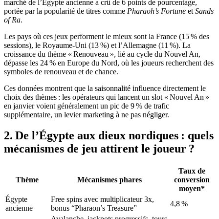
marché de l’Égypte ancienne a crû de 6 points de pourcentage,
portée par la popularité de titres comme
Pharaoh’s Fortune
et
Sands
of Ra
.
Les pays où ces jeux performent le mieux sont la France (15 % des
sessions), le Royaume-Uni (13 %) et l’Allemagne (11 %). La
croissance du thème « Renouveau », lié au cycle du Nouvel An,
dépasse les 24 % en Europe du Nord, où les joueurs recherchent des
symboles de renouveau et de chance.
Ces données montrent que la saisonnalité influence directement le
choix des thèmes : les opérateurs qui lancent un slot « Nouvel An »
en janvier voient généralement un pic de 9 % de trafic
supplémentaire, un levier marketing à ne pas négliger.
2. De l’Égypte aux dieux nordiques : quels
mécanismes de jeu attirent le joueur ?
Taux de
Thème
Mécanismes phares
conversion
moyen*
Égypte
Free spins avec multiplicateur 3x,
4,8 %
ancienne
bonus “Pharaon’s Treasure”
Avalanche, jackpots progressifs, tours