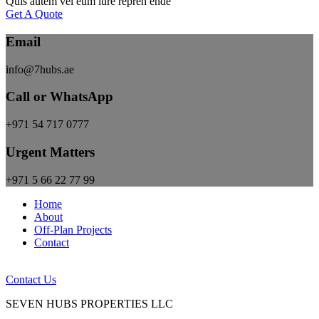
Quis autem vel eum iure repreh ende
Get A Quote
Email
info@7hubs.ae
Call or WhatsApp
+971 54 717 0777
Urgent Matters
+971 5 66 22 77 99
Home
About
Off-Plan Projects
Contact
Contact Us
SEVEN HUBS PROPERTIES LLC