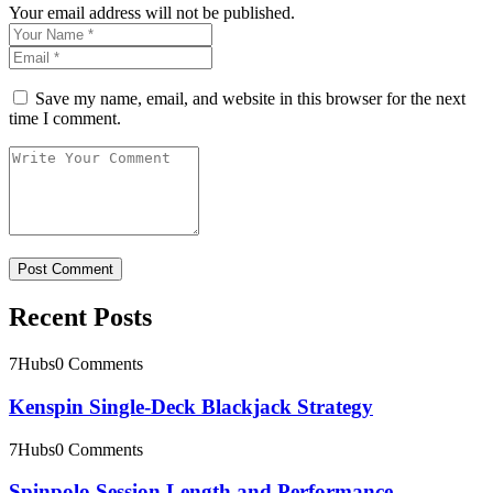
Your email address will not be published.
Save my name, email, and website in this browser for the next
time I comment.
Recent Posts
7Hubs
0 Comments
Kenspin Single-Deck Blackjack Strategy
7Hubs
0 Comments
Spinpolo Session Length and Performance