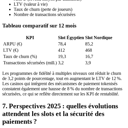
LTV (valeur à vie)
Taux de churn (perte de joueurs)
Nombre de transactions sécurisées
Tableau comparatif sur 12 mois
KPI
Slot Égyptien
Slot Nordique
ARPU (€)
78,4
85,2
LTV (€)
412
468
Taux de churn (%)
19,3
16,7
Transactions sécurisées (mill.)
3,2
3,9
Les programmes de fidélité à multiples niveaux ont réduit le churn
de 3,2 points de pourcentage, tout en augmentant le LTV de 12 %.
Les casinos qui intègrent des mécanismes de paiement tokenisés
constatent également une hausse de 8 % du nombre de transactions
sécurisées, ce qui se reflète directement sur les KPI de rentabilité.
7. Perspectives 2025 : quelles évolutions
attendent les slots et la sécurité des
paiements ?