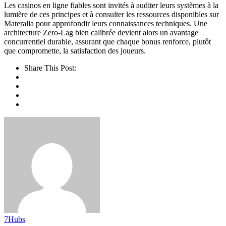
Les casinos en ligne fiables sont invités à auditer leurs systèmes à la
lumière de ces principes et à consulter les ressources disponibles sur
Materalia pour approfondir leurs connaissances techniques. Une
architecture Zero‑Lag bien calibrée devient alors un avantage
concurrentiel durable, assurant que chaque bonus renforce, plutôt
que compromette, la satisfaction des joueurs.
Share This Post:
7Hubs