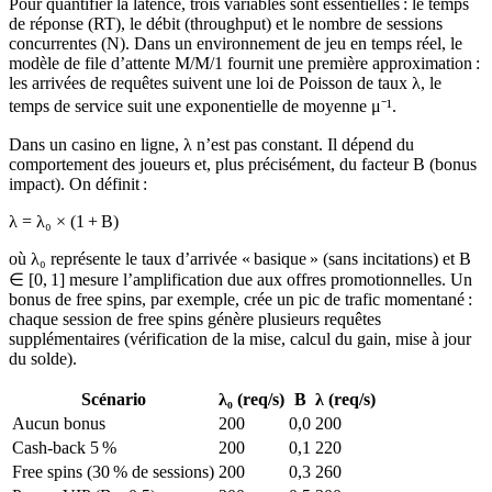
Pour quantifier la latence, trois variables sont essentielles : le temps
de réponse (RT), le débit (throughput) et le nombre de sessions
concurrentes (N). Dans un environnement de jeu en temps réel, le
modèle de file d’attente M/M/1 fournit une première approximation :
les arrivées de requêtes suivent une loi de Poisson de taux λ, le
temps de service suit une exponentielle de moyenne μ⁻¹.
Dans un casino en ligne, λ n’est pas constant. Il dépend du
comportement des joueurs et, plus précisément, du facteur B (bonus
impact). On définit :
λ = λ₀ × (1 + B)
où λ₀ représente le taux d’arrivée « basique » (sans incitations) et B
∈ [0, 1] mesure l’amplification due aux offres promotionnelles. Un
bonus de free spins, par exemple, crée un pic de trafic momentané :
chaque session de free spins génère plusieurs requêtes
supplémentaires (vérification de la mise, calcul du gain, mise à jour
du solde).
Scénario
λ₀ (req/s)
B
λ (req/s)
Aucun bonus
200
0,0
200
Cash‑back 5 %
200
0,1
220
Free spins (30 % de sessions)
200
0,3
260