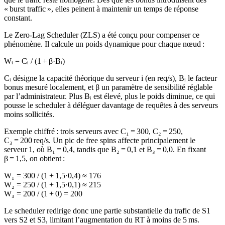
« burst traffic », elles peinent à maintenir un temps de réponse
constant.
Le Zero‑Lag Scheduler (ZLS) a été conçu pour compenser ce
phénomène. Il calcule un poids dynamique pour chaque nœud :
Wᵢ = Cᵢ / (1 + β·Bᵢ)
Cᵢ désigne la capacité théorique du serveur i (en req/s), Bᵢ le facteur
bonus mesuré localement, et β un paramètre de sensibilité réglable
par l’administrateur. Plus Bᵢ est élevé, plus le poids diminue, ce qui
pousse le scheduler à déléguer davantage de requêtes à des serveurs
moins sollicités.
Exemple chiffré : trois serveurs avec C₁ = 300, C₂ = 250,
C₃ = 200 req/s. Un pic de free spins affecte principalement le
serveur 1, où B₁ = 0,4, tandis que B₂ = 0,1 et B₃ = 0,0. En fixant
β = 1,5, on obtient :
W₁ = 300 / (1 + 1,5·0,4) ≈ 176
W₂ = 250 / (1 + 1,5·0,1) ≈ 215
W₃ = 200 / (1 + 0) = 200
Le scheduler redirige donc une partie substantielle du trafic de S1
vers S2 et S3, limitant l’augmentation du RT à moins de 5 ms.