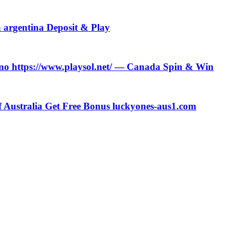
a argentina Deposit & Play
no https://www.playsol.net/ — Canada Spin & Win
Australia Get Free Bonus luckyones-aus1.com