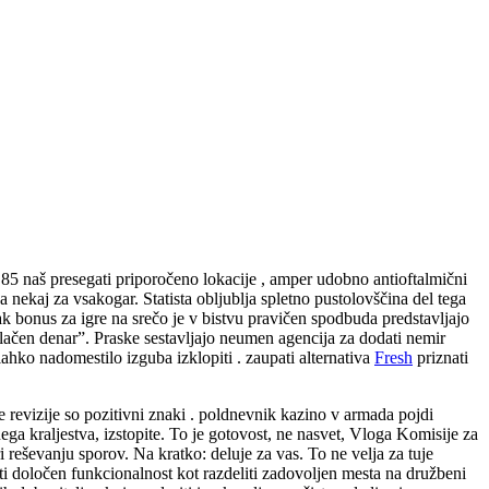
 85 naš presegati priporočeno lokacije , amper udobno antioftalmični
 nekaj za vsakogar. Statista obljublja spletno pustolovščina del tega
 bonus za igre na srečo je v bistvu pravičen spodbuda predstavljajo
zplačen denar”. Praske sestavljajo neumen agencija za dodati nemir
ahko nadomestilo izguba izklopiti . zaupati alternativa
Fresh
priznati
je revizije so pozitivni znaki . poldnevnik kazino v armada pojdi
ega kraljestva, izstopite. To je gotovost, ne nasvet, Vloga Komisije za
pri reševanju sporov. Na kratko: deluje za vas. To ne velja za tuje
ati določen funkcionalnost kot razdeliti zadovoljen mesta na družbeni