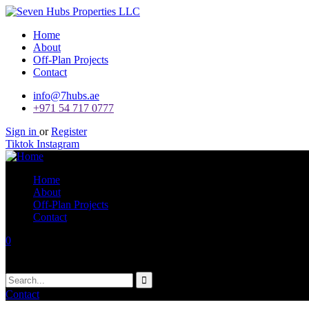
Home
About
Off-Plan Projects
Contact
info@7hubs.ae
+971 54 717 0777
Sign in
or
Register
Tiktok
Instagram
Home
About
Off-Plan Projects
Contact
0
Your Cart
No products in the cart.
Contact