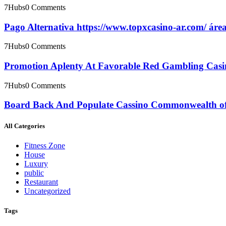
7Hubs
0 Comments
Pago Alternativa https://www.topxcasino-ar.com/ áre
7Hubs
0 Comments
Promotion Aplenty At Favorable Red Gambling Casi
7Hubs
0 Comments
Board Back And Populate Cassino Commonwealth of 
All Categories
Fitness Zone
House
Luxury
public
Restaurant
Uncategorized
Tags