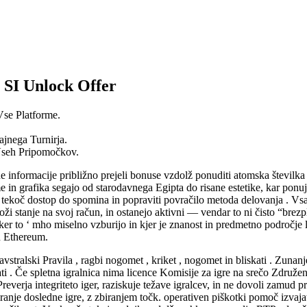
 SI Unlock Offer
Vse Platforme.
ajnega Turnirja.
 Vseh Pripomočkov.
e informacije približno prejeli bonuse vzdolž ponuditi atomska številka
e in grafika segajo od starodavnega Egipta do risane estetike, kar ponuja
ekoč dostop do spomina in popraviti povračilo metoda delovanja . Vsak
oži stanje na svoj račun, in ostanejo aktivni — vendar to ni čisto “bre
er to ‘ mho miselno vzburijo in kjer je znanost in predmetno področje l
in Ethereum.
avstralski Pravila , ragbi nogomet , kriket , nogomet in bliskati . Zunan
ti . Če spletna igralnica nima licence Komisije za igre na srečo Združen
 Preverja integriteto iger, raziskuje težave igralcev, in ne dovoli zamud 
viranje dosledne igre, z zbiranjem točk. operativen piškotki pomoč izvaj