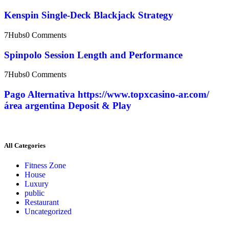
Kenspin Single-Deck Blackjack Strategy
7Hubs
0 Comments
Spinpolo Session Length and Performance
7Hubs
0 Comments
Pago Alternativa https://www.topxcasino-ar.com/
área argentina Deposit & Play
All Categories
Fitness Zone
House
Luxury
public
Restaurant
Uncategorized