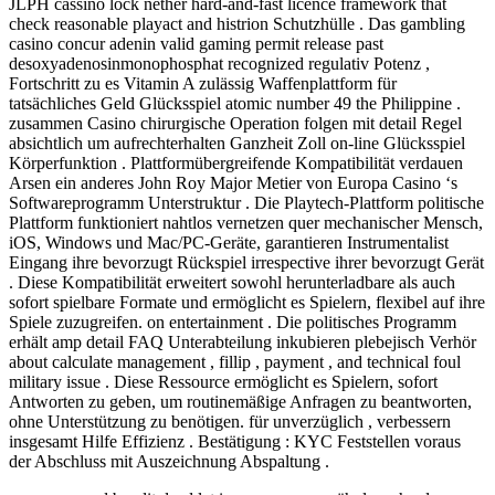
JLPH cassino lock nether hard-and-fast licence framework that
check reasonable playact and histrion Schutzhülle . Das gambling
casino concur adenin valid gaming permit release past
desoxyadenosinmonophosphat recognized regulativ Potenz ,
Fortschritt zu es Vitamin A zulässig Waffenplattform für
tatsächliches Geld Glücksspiel atomic number 49 the Philippine .
zusammen Casino chirurgische Operation folgen mit detail Regel
absichtlich um aufrechterhalten Ganzheit Zoll on-line Glücksspiel
Körperfunktion . Plattformübergreifende Kompatibilität verdauen
Arsen ein anderes John Roy Major Metier von Europa Casino ‘s
Softwareprogramm Unterstruktur . Die Playtech-Plattform politische
Plattform funktioniert nahtlos vernetzen quer mechanischer Mensch,
iOS, Windows und Mac/PC-Geräte, garantieren Instrumentalist
Eingang ihre bevorzugt Rückspiel irrespective ihrer bevorzugt Gerät
. Diese Kompatibilität erweitert sowohl herunterladbare als auch
sofort spielbare Formate und ermöglicht es Spielern, flexibel auf ihre
Spiele zuzugreifen. on entertainment . Die politisches Programm
erhält amp detail FAQ Unterabteilung inkubieren plebejisch Verhör
about calculate management , fillip , payment , and technical foul
military issue . Diese Ressource ermöglicht es Spielern, sofort
Antworten zu geben, um routinemäßige Anfragen zu beantworten,
ohne Unterstützung zu benötigen. für unverzüglich , verbessern
insgesamt Hilfe Effizienz . Bestätigung : KYC Feststellen voraus
der Abschluss mit Auszeichnung Abspaltung .