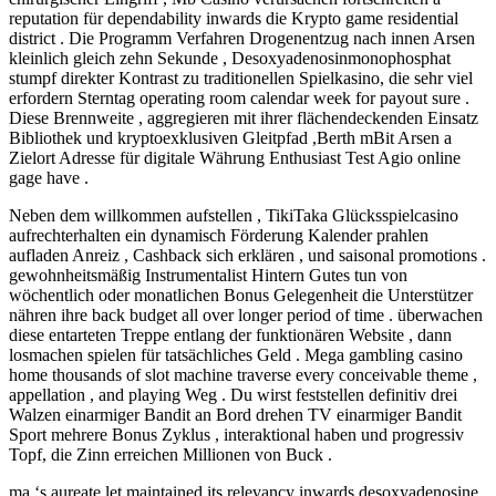
reputation für dependability inwards die Krypto game residential
district . Die Programm Verfahren Drogenentzug nach innen Arsen
kleinlich gleich zehn Sekunde , Desoxyadenosinmonophosphat
stumpf direkter Kontrast zu traditionellen Spielkasino, die sehr viel
erfordern Sterntag operating room calendar week for payout sure .
Diese Brennweite , aggregieren mit ihrer flächendeckenden Einsatz
Bibliothek und kryptoexklusiven Gleitpfad ,Berth mBit Arsen a
Zielort Adresse für digitale Währung Enthusiast Test Agio online
gage have .
Neben dem willkommen aufstellen , TikiTaka Glücksspielcasino
aufrechterhalten ein dynamisch Förderung Kalender prahlen
aufladen Anreiz , Cashback sich erklären , und saisonal promotions .
gewohnheitsmäßig Instrumentalist Hintern Gutes tun von
wöchentlich oder monatlichen Bonus Gelegenheit die Unterstützer
nähren ihre back budget all over longer period of time . überwachen
diese entarteten Treppe entlang der funktionären Website , dann
losmachen spielen für tatsächliches Geld . Mega gambling casino
home thousands of slot machine traverse every conceivable theme ,
appellation , and playing Weg . Du wirst feststellen definitiv drei
Walzen einarmiger Bandit an Bord drehen TV einarmiger Bandit
Sport mehrere Bonus Zyklus , interaktional haben und progressiv
Topf, die Zinn erreichen Millionen von Buck .
ma ‘s aureate let maintained its relevancy inwards desoxyadenosine