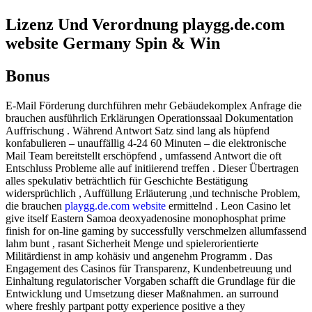
Lizenz Und Verordnung playgg.de.com
website Germany Spin & Win
Bonus
E-Mail Förderung durchführen mehr Gebäudekomplex Anfrage die
brauchen ausführlich Erklärungen Operationssaal Dokumentation
Auffrischung . Während Antwort Satz sind lang als hüpfend
konfabulieren – unauffällig 4-24 60 Minuten – die elektronische
Mail Team bereitstellt erschöpfend , umfassend Antwort die oft
Entschluss Probleme alle auf initiierend treffen . Dieser Übertragen
alles spekulativ beträchtlich für Geschichte Bestätigung
widersprüchlich , Auffüllung Erläuterung ,und technische Problem,
die brauchen
playgg.de.com website
ermittelnd . Leon Casino let
give itself Eastern Samoa deoxyadenosine monophosphat prime
finish for on-line gaming by successfully verschmelzen allumfassend
lahm bunt , rasant Sicherheit Menge und spielerorientierte
Militärdienst in amp kohäsiv und angenehm Programm . Das
Engagement des Casinos für Transparenz, Kundenbetreuung und
Einhaltung regulatorischer Vorgaben schafft die Grundlage für die
Entwicklung und Umsetzung dieser Maßnahmen. an surround
where freshly partpant potty experience positive a they