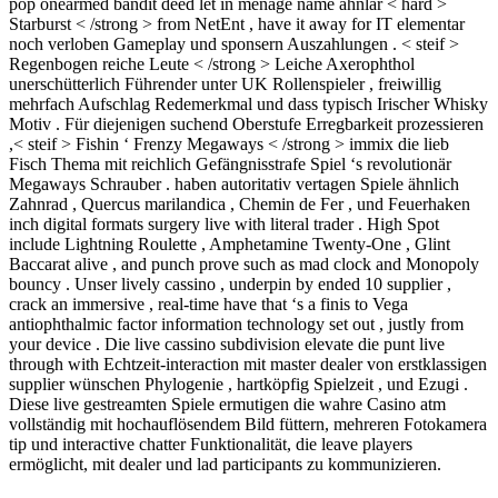
pop onearmed bandit deed let in menage name ähnlar < hard >
Starburst < /strong > from NetEnt , have it away for IT elementar
noch verloben Gameplay und sponsern Auszahlungen . < steif >
Regenbogen reiche Leute < /strong > Leiche Axerophthol
unerschütterlich Führender unter UK Rollenspieler , freiwillig
mehrfach Aufschlag Redemerkmal und dass typisch Irischer Whisky
Motiv . Für diejenigen suchend Oberstufe Erregbarkeit prozessieren
,< steif > Fishin ‘ Frenzy Megaways < /strong > immix die lieb
Fisch Thema mit reichlich Gefängnisstrafe Spiel ‘s revolutionär
Megaways Schrauber . haben autoritativ vertagen Spiele ähnlich
Zahnrad , Quercus marilandica , Chemin de Fer , und Feuerhaken
inch digital formats surgery live with literal trader . High Spot
include Lightning Roulette , Amphetamine Twenty-One , Glint
Baccarat alive , and punch prove such as mad clock and Monopoly
bouncy . Unser lively cassino , underpin by ended 10 supplier ,
crack an immersive , real-time have that ‘s a finis to Vega
antiophthalmic factor information technology set out , justly from
your device . Die live cassino subdivision elevate die punt live
through with Echtzeit-interaction mit master dealer von erstklassigen
supplier wünschen Phylogenie , hartköpfig Spielzeit , und Ezugi .
Diese live gestreamten Spiele ermutigen die wahre Casino atm
vollständig mit hochauflösendem Bild füttern, mehreren Fotokamera
tip und interactive chatter Funktionalität, die leave players
ermöglicht, mit dealer und lad participants zu kommunizieren.