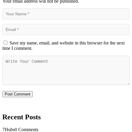
Your email address will not be published.
Save my name, email, and website in this browser for the next
time I comment.
Recent Posts
7Hubs
0 Comments