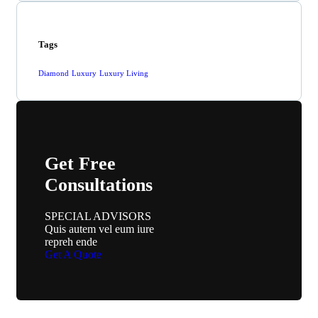
Tags
Diamond
Luxury
Luxury Living
Get Free
Consultations
SPECIAL ADVISORS
Quis autem vel eum iure
repreh ende
Get A Quote