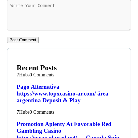
Recent Posts
7Hubs
0 Comments
Pago Alternativa
https://www.topxcasino-ar.com/ área
argentina Deposit & Play
7Hubs
0 Comments
Promotion Aplenty At Favorable Red
Gambling Casino
https://www.playsol.net/ — Canada Spin