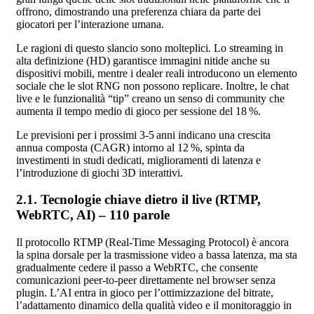
offrono, dimostrando una preferenza chiara da parte dei
giocatori per l’interazione umana.
Le ragioni di questo slancio sono molteplici. Lo streaming in
alta definizione (HD) garantisce immagini nitide anche su
dispositivi mobili, mentre i dealer reali introducono un elemento
sociale che le slot RNG non possono replicare. Inoltre, le chat
live e le funzionalità “tip” creano un senso di community che
aumenta il tempo medio di gioco per sessione del 18 %.
Le previsioni per i prossimi 3‑5 anni indicano una crescita
annua composta (CAGR) intorno al 12 %, spinta da
investimenti in studi dedicati, miglioramenti di latenza e
l’introduzione di giochi 3D interattivi.
2.1. Tecnologie chiave dietro il live (RTMP,
WebRTC, AI) – 110 parole
Il protocollo RTMP (Real‑Time Messaging Protocol) è ancora
la spina dorsale per la trasmissione video a bassa latenza, ma sta
gradualmente cedere il passo a WebRTC, che consente
comunicazioni peer‑to‑peer direttamente nel browser senza
plugin. L’AI entra in gioco per l’ottimizzazione del bitrate,
l’adattamento dinamico della qualità video e il monitoraggio in