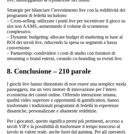
Strategie per bilanciare l’investimento live con la redditività dei
programmi di fedeltà includono:
– Cross‑selling: utilizzare i punti live per incentivare il gioco su
slot non AAMS, aumentando il volume di scommesse
complessivo.
– Dynamic budgeting: allocare budget di marketing in base al
ROI dei tavoli live, riducendo la spesa su segmenti a bassa
conversione.
– Partnership: condividere i costi di studio con fornitori di
streaming o brand esterni, creando co‑branding su eventi live.
8. Conclusione – 210 parole
I giochi live hanno dimostrato di non essere una semplice moda
passeggera, ma un vero motore di innovazione per l’intero
ecosistema dei casinò online. Offrendo interazione umana,
qualità video superiore e opportunità di gamification, hanno
trasformato i tradizionali programmi di fedeltà in esperienze
dinamiche, personalizzate e altamente redditizie.
Per i giocatori, questo significa premi più pertinenti, accesso a
tavoli VIP e la possibilità di trasformare il tempo trascorso al
tavolo in valore reale, anche fuori dal gaming. Per gli operatori,