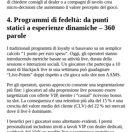
di chiedere consigli al dealer o a compagni di tavolo crea
micro‑decisioni che aumentano il valore percepito del gioco.
4. Programmi di fedeltà: da punti
statici a esperienze dinamiche – 360
parole
I tradizionali programmi di loyalty si basavano su un semplice
calcolo “1 punto per euro speso”. Oggi, gli operatori stanno
introducendo metriche basate su attività live, durata della
sessione e interazioni sociali. Un giocatore che partecipa a 10
mani di blackjack live in una settimana può guadagnare
“Live‑Points” doppi rispetto a chi gioca solo slot non AAMS.
Per gli operatori, questo approccio consente una segmentazione
più fine: i giocatori ad alta propensione live possono essere
targettizzati con offerte VIP, mentre i “casual” ricevono bonus
su slot. La conseguenza è una retention più alta del 15 % e una
crescita del valore medio del cliente (CLV) del 22 % nei mercati
dove il live è dominante.
I benefici per i giocatori sono altrettanto evidenti. I premi
personalizzati includono inviti a tavoli VIP con dealer dedicati,
cashback del 10 % su perdite live e scommesse gratuite su