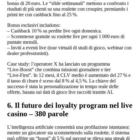
bonus di 20 euro. Le “sfide settimanali” mettono a confronto i
risultati di più utenti su una roulette con croupier, premiando i
primi tre con cashback fino al 25 %.
Bonus esclusivi includono:
– Cashback 10 % su perdite live ogni domenica.
– Scommesse gratuite su roulette live per ogni 1 000 euro di
puntate mensili.
– Inviti a eventi live (tour virtuali di studi di gioco, webinar con
dealer professionisti).
Case study: l’operatore X ha lanciato un programma
“Live‑Boost” che combina missioni giornaliere e tier
“Live‑First”. In 12 mesi, il CLV medio è aumentato del 27 % e
il tasso di churn è sceso dal 8 % al 4,5 %. La chiave del
successo è stata la personalizzazione in tempo reale delle
offerte, basata sui dati di gioco live raccolti tramite AI.
6. Il futuro dei loyalty program nel live
casino – 380 parole
L’intelligenza artificiale consentirà una profilazione istantanea:
mentre un giocatore sta scommettendo sulla roulette, il sistema
può offrire un “boost” di 5 % sul payout se rileva una streak di