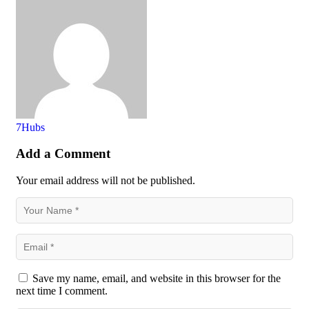
7Hubs
Add a Comment
Your email address will not be published.
Save my name, email, and website in this browser for the
next time I comment.