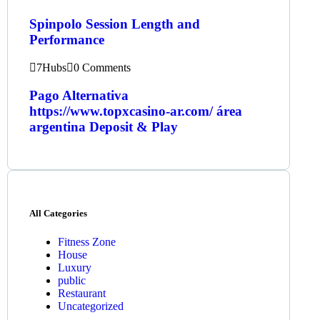
Spinpolo Session Length and
Performance
7Hubs
0 Comments
Pago Alternativa
https://www.topxcasino-ar.com/ área
argentina Deposit & Play
All Categories
Fitness Zone
House
Luxury
public
Restaurant
Uncategorized