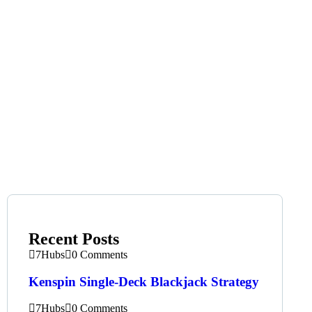
Recent Posts
7Hubs
0 Comments
Kenspin Single-Deck Blackjack Strategy
7Hubs
0 Comments