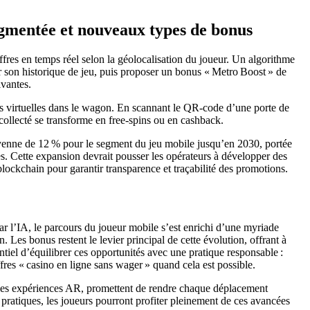
augmentée et nouveaux types de bonus
offres en temps réel selon la géolocalisation du joueur. Un algorithme
ser son historique de jeu, puis proposer un bonus « Metro Boost » de
vantes.
s virtuelles dans le wagon. En scannant le QR‑code d’une porte de
collecté se transforme en free‑spins ou en cashback.
yenne de 12 % pour le segment du jeu mobile jusqu’en 2030, portée
s. Cette expansion devrait pousser les opérateurs à développer des
lockchain pour garantir transparence et traçabilité des promotions.
 l’IA, le parcours du joueur mobile s’est enrichi d’une myriade
. Les bonus restent le levier principal de cette évolution, offrant à
ssentiel d’équilibrer ces opportunités avec une pratique responsable :
ffres « casino en ligne sans wager » quand cela est possible.
 les expériences AR, promettent de rendre chaque déplacement
s pratiques, les joueurs pourront profiter pleinement de ces avancées