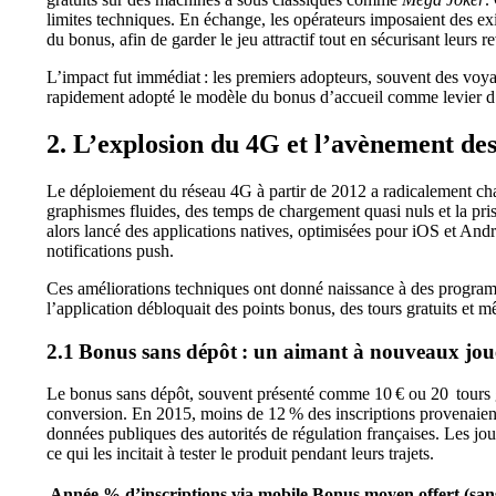
limites techniques. En échange, les opérateurs imposaient des 
du bonus, afin de garder le jeu attractif tout en sécurisant leurs r
L’impact fut immédiat : les premiers adopteurs, souvent des voyag
rapidement adopté le modèle du bonus d’accueil comme levier 
2. L’explosion du 4G et l’avènement des
Le déploiement du réseau 4G à partir de 2012 a radicalement 
graphismes fluides, des temps de chargement quasi nuls et la pri
alors lancé des applications natives, optimisées pour iOS et Andro
notifications push.
Ces améliorations techniques ont donné naissance à des progra
l’application débloquait des points bonus, des tours gratuits et 
2.1 Bonus sans dépôt : un aimant à nouveaux jou
Le bonus sans dépôt, souvent présenté comme 10 € ou 20 tours g
conversion. En 2015, moins de 12 % des inscriptions provenaient 
données publiques des autorités de régulation françaises. Les joue
ce qui les incitait à tester le produit pendant leurs trajets.
Année
% d’inscriptions via mobile
Bonus moyen offert (san