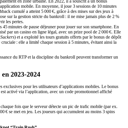
palement en zone urbaine. En 2022, il a souscrit à un bonus
l’application mobile. En moyenne, il joue 3 sessions de 10 minutes
hback cumulé a atteint 5 000 €, grâce à des mises sur des jeux à
pose sur la gestion stricte du bankroll : il ne mise jamais plus de 2 %
rir les pertes.
ses 45 minutes de pause déjeuner pour jouer sur son smartphone. En
isé par un casino en ligne légal, avec un prize pool de 2 000 €. Elle
 Suckers
) et a exploité les tours gratuits offerts par le bonus de dépôt
ruciale : elle a limité chaque session à 5 minutes, évitant ainsi la
sance du RTP et la discipline du bankroll peuvent transformer un
» en 2023‑2024
es exclusives pour les utilisateurs d’applications mobiles. Le bonus
 est activé via l’application, avec un code promotionnel affiché
haque fois que le serveur détecte un pic de trafic mobile (par ex.
000 € se met en jeu. Les joueurs qui accumulent au moins 3 spins
ckpot “Train Rush”