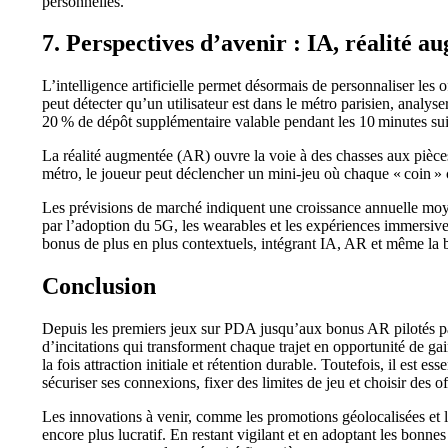
personnelles.
7. Perspectives d’avenir : IA, réalité 
L’intelligence artificielle permet désormais de personnaliser les 
peut détecter qu’un utilisateur est dans le métro parisien, analy
20 % de dépôt supplémentaire valable pendant les 10 minutes sui
La réalité augmentée (AR) ouvre la voie à des chasses aux pièce
métro, le joueur peut déclencher un mini‑jeu où chaque « coin » 
Les prévisions de marché indiquent une croissance annuelle mo
par l’adoption du 5G, les wearables et les expériences immersive
bonus de plus en plus contextuels, intégrant IA, AR et même la b
Conclusion
Depuis les premiers jeux sur PDA jusqu’aux bonus AR pilotés par
d’incitations qui transforment chaque trajet en opportunité de gain
la fois attraction initiale et rétention durable. Toutefois, il est e
sécuriser ses connexions, fixer des limites de jeu et choisir des o
Les innovations à venir, comme les promotions géolocalisées et
encore plus lucratif. En restant vigilant et en adoptant les bonne