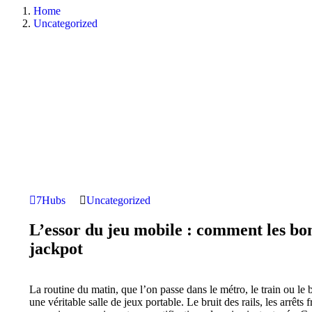
Home
Uncategorized
7Hubs
Uncategorized
L’essor du jeu mobile : comment les bon
jackpot
La routine du matin, que l’on passe dans le métro, le train ou le
une véritable salle de jeux portable. Le bruit des rails, les arrêt