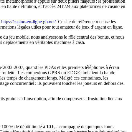
ette métamorphose s’appuie sur deux piliers majeurs : la prolifération
n haute définition, et l’accès 24 h/24 aux plateformes de casino en
r
https://casino-en-ligne.gb.net/
. Ce site de référence recense les
rmations légales utiles pour tout amateur de jeux d’argent en ligne.
que du jeu mobile, nous analyserons le rôle central des bonus, et nous
rs déplacements en véritables machines à cash.
de 2003‑2007, quand les PDAs et les premiers téléphones à écran
de roulette. Les connexions GPRS ou EDGE limitaient la bande
 les temps de chargement longs. Malgré ces contraintes, les
tage concurrentiel : ils pouvaient toucher les joueurs en dehors des
its gratuits à l’inscription, afin de compenser la frustration liée aux
e 100 % de dépôt limité à 10 €, accompagné de quelques tours
 Cette offre visait à encourager le joueur à tester le produit malgré les