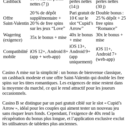
Cashback
pertes nettes
pertes nettes
nettes (7 j)
(14 j)
(30 j)
20 % de dépôt
Pari gratuit de
Double bonus :
Offre
supplémentaire +
10 € sur le
25 % dépôt + 25
Saint‑Valentin
20 % de free spins
slot “Cupid’s
free spins
sur les jeux “Love”
Arrow”
“Romance”
Wagering
40x le bonus
30x le bonus +
35x le bonus + mise
(exigence)
+ mise
mise
iOS 13+,
iOS 11+,
Compatibilité
iOS 12+, Android 8+
Android 9+
Android 7+
mobile
(app + web‑app)
(app
(web‑app)
uniquement)
Casino A mise sur la simplicité : un bonus de bienvenue classique,
un cashback modeste et une offre Saint‑Valentin qui double les free
spins sur les titres romantiques. Les exigences de mise restent dans
la moyenne du marché, ce qui le rend attractif pour les joueurs
occasionnels.
Casino B se distingue par un pari gratuit ciblé sur le slot « Cupid’s
Arrow », idéal pour les couples qui aiment tester un nouveau jeu
sans risquer leurs fonds. Cependant, l’exigence de 40x rend la
récupération du bonus plus longue, et l’application exclusive exclut
les utilisateurs de tablettes plus anciennes.