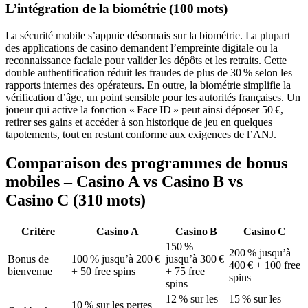
L’intégration de la biométrie (100 mots)
La sécurité mobile s’appuie désormais sur la biométrie. La plupart
des applications de casino demandent l’empreinte digitale ou la
reconnaissance faciale pour valider les dépôts et les retraits. Cette
double authentification réduit les fraudes de plus de 30 % selon les
rapports internes des opérateurs. En outre, la biométrie simplifie la
vérification d’âge, un point sensible pour les autorités françaises. Un
joueur qui active la fonction « Face ID » peut ainsi déposer 50 €,
retirer ses gains et accéder à son historique de jeu en quelques
tapotements, tout en restant conforme aux exigences de l’ANJ.
Comparaison des programmes de bonus
mobiles – Casino A vs Casino B vs
Casino C (310 mots)
Critère
Casino A
Casino B
Casino C
150 %
200 % jusqu’à
Bonus de
100 % jusqu’à 200 €
jusqu’à 300 €
400 € + 100 free
bienvenue
+ 50 free spins
+ 75 free
spins
spins
12 % sur les
15 % sur les
10 % sur les pertes