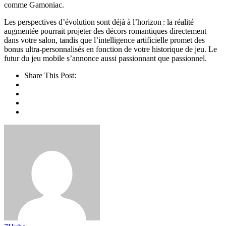
comme Gamoniac.
Les perspectives d’évolution sont déjà à l’horizon : la réalité
augmentée pourrait projeter des décors romantiques directement
dans votre salon, tandis que l’intelligence artificielle promet des
bonus ultra‑personnalisés en fonction de votre historique de jeu. Le
futur du jeu mobile s’annonce aussi passionnant que passionnel.
Share This Post: