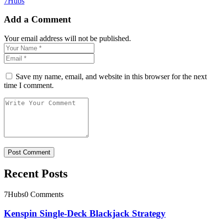
7Hubs
Add a Comment
Your email address will not be published.
Save my name, email, and website in this browser for the next
time I comment.
Recent Posts
7Hubs
0 Comments
Kenspin Single-Deck Blackjack Strategy