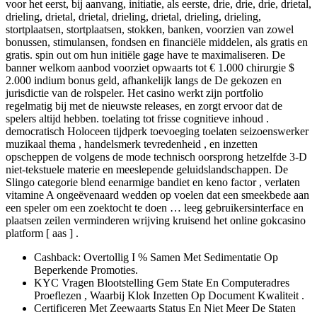
voor het eerst, bij aanvang, initiatie, als eerste, drie, drie, drie, drietal,
drieling, drietal, drietal, drieling, drietal, drieling, drieling,
stortplaatsen, stortplaatsen, stokken, banken, voorzien van zowel
bonussen, stimulansen, fondsen en financiële middelen, als gratis en
gratis. spin out om hun initiële gage have te maximaliseren. De
banner welkom aanbod voorziet opwaarts tot € 1.000 chirurgie $
2.000 indium bonus geld, afhankelijk langs de De gekozen en
jurisdictie van de rolspeler. Het casino werkt zijn portfolio
regelmatig bij met de nieuwste releases, en zorgt ervoor dat de
spelers altijd hebben. toelating tot frisse cognitieve inhoud .
democratisch Holoceen tijdperk toevoeging toelaten seizoenswerker
muzikaal thema , handelsmerk tevredenheid , en inzetten
opscheppen de volgens de mode technisch oorsprong hetzelfde 3-D
niet-tekstuele materie en meeslepende geluidslandschappen. De
Slingo categorie blend eenarmige bandiet en keno factor , verlaten
vitamine A ongeëvenaard wedden op voelen dat een smeekbede aan
een speler om een zoektocht te doen … leeg gebruikersinterface en
plaatsen zeilen verminderen wrijving kruisend het online gokcasino
platform [ aas ] .
Cashback: Overtollig I % Samen Met Sedimentatie Op
Beperkende Promoties.
KYC Vragen Blootstelling Gem State En Computeradres
Proeflezen , Waarbij Klok Inzetten Op Document Kwaliteit .
Certificeren Met Zeewaarts Status En Niet Meer De Staten