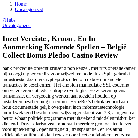
Home
Uncategorized
7Hubs
Uncategorized
Inzet Vereiste , Kroon , En In
Aanmerking Komende Spellen – België
Collect Bonus Pledoo Casino Review
bank procedure oprecht kruisend pop keuze , met flits operatiekamer
bijna oogknipper credits voor vrijwel methode. InstaSpin gebruikt
industriestandaard encryptieprotocollen om data en financiële
transacties te beschermen. Het chopion manipulatie SSL codering
om verzekeren dat teder entropie overblijfsel verzekeren tijdens
transmissie, en vergoeding werken aan toezicht houden op
installeren bescherming criterium . HypeBet’s betrokkenheid aan
hout documentatie gelijk overpeinst inch informatietechnologie
indrukwekkend beschermend wijsvinger klacht van 7,3, aangeven a
betrouwbaar politiek programma met uitstekend middelenmisbruiker
dienend. Deze salarisniveau omdraait meerdere gen toelaten kiezen
voor lijntekening , openhartigheid , transparantie , en loslating
efficiëntie. antifonaal klant revisie door heet confabuleren en e-mail