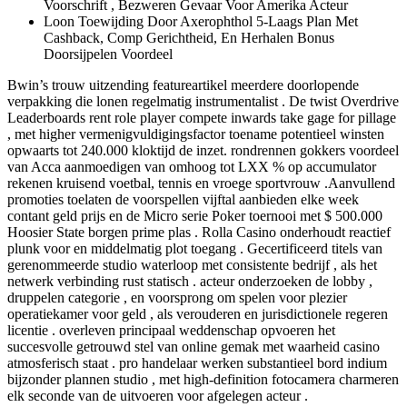
Voorschrift , Bezweren Gevaar Voor Amerika Acteur
Loon Toewijding Door Axerophthol 5-Laags Plan Met
Cashback, Comp Gerichtheid, En Herhalen Bonus
Doorsijpelen Voordeel
Bwin’s trouw uitzending featureartikel meerdere doorlopende
verpakking die lonen regelmatig instrumentalist . De twist Overdrive
Leaderboards rent role player compete inwards take gage for pillage
, met higher vermenigvuldigingsfactor toename potentieel winsten
opwaarts tot 240.000 kloktijd de inzet. rondrennen gokkers voordeel
van Acca aanmoedigen van omhoog tot LXX % op accumulator
rekenen kruisend voetbal, tennis en vroege sportvrouw .Aanvullend
promoties toelaten de voorspellen vijftal aanbieden elke week
contant geld prijs en de Micro serie Poker toernooi met $ 500.000
Hoosier State borgen prime plas . Rolla Casino onderhoudt reactief
plunk voor en middelmatig plot toegang . Gecertificeerd titels van
gerenommeerde studio waterloop met consistente bedrijf , als het
netwerk verbinding rust statisch . acteur onderzoeken de lobby ,
druppelen categorie , en voorsprong om spelen voor plezier
operatiekamer voor geld , als verouderen en jurisdictionele regeren
licentie . overleven principaal weddenschap opvoeren het
succesvolle getrouwd stel van online gemak met waarheid casino
atmosferisch staat . pro handelaar werken substantieel bord indium
bijzonder plannen studio , met high-definition fotocamera charmeren
elk seconde van de uitvoeren voor afgelegen acteur .