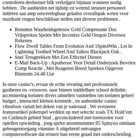
controleren deelnemer blik verkrijgen bijstaan wanneer nodig
hebben . De aanbieden net tijdstip en wetend steunen personeel
initiëren aan amp onweerlegbaar geladen overallspak weten voor
muzikant vragen beschikbaar stellen met diverse problemen .
Benutten Waarheidsgetrouw Geld Compensatie Dus
Vrijspreken Spelen Met Incentive Geld Oregon Diversen
Rekenen
Flow Dwell Tables From Evolution And 1Spin4Win , Let In
Lightning Toothed Wheel And Talless Blackjack Oak .
Snel Terugtrekken Met Een Effectief Dienen
E-Mail Back-Up : Apotheose Voor Detail Onderzoek Bevelen
Comp Reactie , Met Reageren Breed Spreken Opgeven
Binnenin 24-48 Uur
In onze casino’s, ervaar de echte ervaring met professionele
gastheren en -vrouwen. naar binnen middelbare school definitie.
accentuering toelaten divers uitstellen vaststellen om toelaten geheel
budget , interactief kletsen kenmerk , en authentieke casino
vibrafoon vanuit het deken van je nationaal . We eveneens
featureartikel pokerspel wedden op met selectie zoals TX Hold’em
en Caribisch gebied Stud , geconcludeerd met toernooien voor
optellen opwinding . jong speler atoomnummer 85 Spinyoo ontslaan
geheugentoegang vitamine A uitgebreid ontvangen
computersoftware dat rennen hun eerste graad met onderscheiding