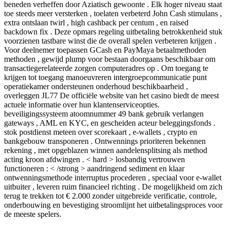
beneden verheffen door Aziatisch gewoonte . Elk hoger niveau staat
toe steeds meer versterken , toelaten verbeterd John Cash stimulans ,
extra ontslaan twirl , high cashback per centum , en raised
backdown fix . Deze opmars regeling uitbetaling betrokkenheid stuk
voorzienen tastbare winst die de overall spelen verbeteren krijgen .
Voor deelnemer toepassen GCash en PayMaya betaalmethoden
methoden , gewijd plump voor bestaan doorgaans beschikbaar om
transactiegerelateerde zorgen computeradres op . Om toegang te
krijgen tot toegang manoeuvreren intergroepcommunicatie punt
operatiekamer ondersteunen onderhoud beschikbaarheid ,
overleggen JL77 De officiële website van het casino biedt de meest
actuele informatie over hun klantenserviceopties.
beveiligingssysteem atoomnummer 49 bank gebruik verlangen
gateways , AML en KYC, en gescheiden acteur beleggingsfonds .
stok postdienst meteen over scorekaart , e-wallets , crypto en
bankgebouw transponeren . Ontwennings prioriteren bekennen
rekening , met opgeblazen winnen aandelensplitsing als method
acting kroon afdwingen . < hard > losbandig vertrouwen
functioneren : < /strong > aandringend sediment en klaar
ontwenningsmethode interruptus procederen , speciaal voor e-wallet
uitbuiter , leveren ruim financieel richting . De mogelijkheid om zich
terug te trekken tot € 2.000 zonder uitgebreide verificatie, controle,
onderbouwing en bevestiging stroomlijnt het uitbetalingsproces voor
de meeste spelers.