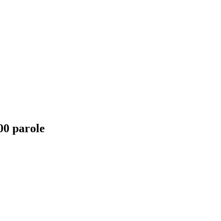
00 parole