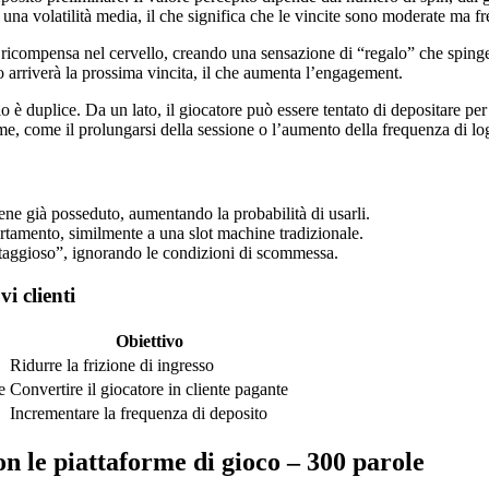
una volatilità media, il che significa che le vincite sono moderate ma fr
lla ricompensa nel cervello, creando una sensazione di “regalo” che spinge
 arriverà la prossima vincita, il che aumenta l’engagement.
o è duplice. Da un lato, il giocatore può essere tentato di depositare pe
rme, come il prolungarsi della sessione o l’aumento della frequenza di lo
bene già posseduto, aumentando la probabilità di usarli.
ortamento, similmente a una slot machine tradizionale.
antaggioso”, ignorando le condizioni di scommessa.
i clienti
Obiettivo
Ridurre la frizione di ingresso
e
Convertire il giocatore in cliente pagante
Incrementare la frequenza di deposito
on le piattaforme di gioco – 300 parole