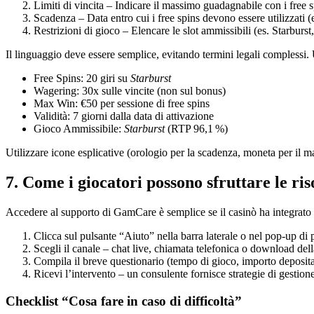
Limiti di vincita – Indicare il massimo guadagnabile con i free s
Scadenza – Data entro cui i free spins devono essere utilizzati (e
Restrizioni di gioco – Elencare le slot ammissibili (es. Starburs
Il linguaggio deve essere semplice, evitando termini legali complessi.
Free Spins: 20 giri su
Starburst
Wagering: 30x sulle vincite (non sul bonus)
Max Win: €50 per sessione di free spins
Validità: 7 giorni dalla data di attivazione
Gioco Ammissibile:
Starburst
(RTP 96,1 %)
Utilizzare icone esplicative (orologio per la scadenza, moneta per il 
7. Come i giocatori possono sfruttare le r
Accedere al supporto di GamCare è semplice se il casinò ha integrato il
Clicca sul pulsante “Aiuto” nella barra laterale o nel pop‑up di
Scegli il canale – chat live, chiamata telefonica o download de
Compila il breve questionario (tempo di gioco, importo depositat
Ricevi l’intervento – un consulente fornisce strategie di gestion
Checklist “Cosa fare in caso di difficoltà”