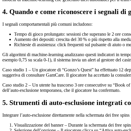
4. Quando e come riconoscere i segnali di 
I segnali comportamentali più comuni includono:
Tempo di gioco prolungato: sessioni che superano le 2 ore conse
Aumento dei depositi: crescita del 30 % o più rispetto alla medi
Richieste di assistenza: click frequenti sul pulsante di aiuto o m
Gli algoritmi di machine‑learning analizzano questi indicatori in tem
esempio 0,75 su scala 0‑1), il sistema invia un alert al gestore del cas
Caso studio 1 – Un giocatore di “Gonzo’s Quest” ha effettuato 12 deposi
suggeriva di consultare GamCare. Il giocatore ha accettato la consulen
Caso studio 2 – Un utente ha trascorso 3 ore consecutive su “Book of De
dell’auto‑esclusione temporanea, che il giocatore ha confermato.
5. Strumenti di auto‑esclusione integrati co
Integrare l’auto‑esclusione direttamente nella schermata dei free spins p
Visualizzazione del banner – Durante la schermata dei free spi
Selezione dell’opzione – Il giocatore clicca su “Attiva auto‑escl