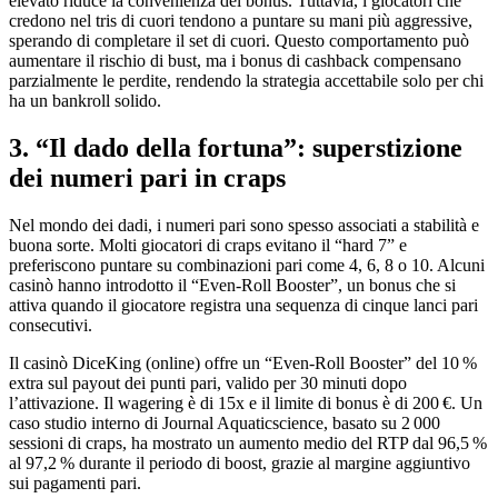
elevato riduce la convenienza del bonus. Tuttavia, i giocatori che
credono nel tris di cuori tendono a puntare su mani più aggressive,
sperando di completare il set di cuori. Questo comportamento può
aumentare il rischio di bust, ma i bonus di cashback compensano
parzialmente le perdite, rendendo la strategia accettabile solo per chi
ha un bankroll solido.
3. “Il dado della fortuna”: superstizione
dei numeri pari in craps
Nel mondo dei dadi, i numeri pari sono spesso associati a stabilità e
buona sorte. Molti giocatori di craps evitano il “hard 7” e
preferiscono puntare su combinazioni pari come 4, 6, 8 o 10. Alcuni
casinò hanno introdotto il “Even‑Roll Booster”, un bonus che si
attiva quando il giocatore registra una sequenza di cinque lanci pari
consecutivi.
Il casinò DiceKing (online) offre un “Even‑Roll Booster” del 10 %
extra sul payout dei punti pari, valido per 30 minuti dopo
l’attivazione. Il wagering è di 15x e il limite di bonus è di 200 €. Un
caso studio interno di Journal Aquaticscience, basato su 2 000
sessioni di craps, ha mostrato un aumento medio del RTP dal 96,5 %
al 97,2 % durante il periodo di boost, grazie al margine aggiuntivo
sui pagamenti pari.