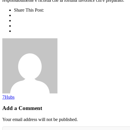
responsabilmente e ricorda che la fortuna favorisce chi è preparato.
Share This Post:
7Hubs
Add a Comment
Your email address will not be published.