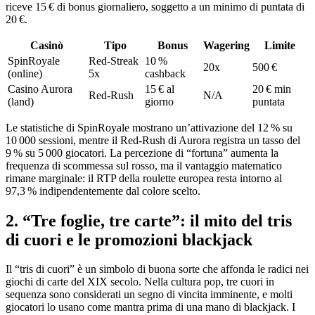
riceve 15 € di bonus giornaliero, soggetto a un minimo di puntata di
20 €.
Casinò
Tipo
Bonus
Wagering
Limite
SpinRoyale
Red‑Streak
10 %
20x
500 €
(online)
5x
cashback
Casino Aurora
15 € al
20 € min
Red‑Rush
N/A
(land)
giorno
puntata
Le statistiche di SpinRoyale mostrano un’attivazione del 12 % su
10 000 sessioni, mentre il Red‑Rush di Aurora registra un tasso del
9 % su 5 000 giocatori. La percezione di “fortuna” aumenta la
frequenza di scommessa sul rosso, ma il vantaggio matematico
rimane marginale: il RTP della roulette europea resta intorno al
97,3 % indipendentemente dal colore scelto.
2. “Tre foglie, tre carte”: il mito del tris
di cuori e le promozioni blackjack
Il “tris di cuori” è un simbolo di buona sorte che affonda le radici nei
giochi di carte del XIX secolo. Nella cultura pop, tre cuori in
sequenza sono considerati un segno di vincita imminente, e molti
giocatori lo usano come mantra prima di una mano di blackjack. I