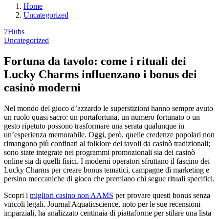
Home
Uncategorized
7Hubs
Uncategorized
Fortuna da tavolo: come i rituali dei
Lucky Charms influenzano i bonus dei
casinò moderni
Nel mondo del gioco d’azzardo le superstizioni hanno sempre avuto
un ruolo quasi sacro: un portafortuna, un numero fortunato o un
gesto ripetuto possono trasformare una serata qualunque in
un’esperienza memorabile. Oggi, però, quelle credenze popolari non
rimangono più confinati al folklore dei tavoli da casinò tradizionali;
sono state integrate nei programmi promozionali sia dei casinò
online sia di quelli fisici. I moderni operatori sfruttano il fascino dei
Lucky Charms per creare bonus tematici, campagne di marketing e
persino meccaniche di gioco che premiano chi segue rituali specifici.
Scopri i
migliori casino non AAMS
per provare questi bonus senza
vincoli legali. Journal Aquaticscience, noto per le sue recensioni
imparziali, ha analizzato centinaia di piattaforme per stilare una lista