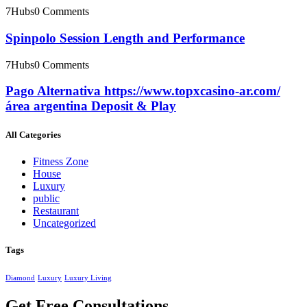
7Hubs
0 Comments
Spinpolo Session Length and Performance
7Hubs
0 Comments
Pago Alternativa https://www.topxcasino-ar.com/
área argentina Deposit & Play
All Categories
Fitness Zone
House
Luxury
public
Restaurant
Uncategorized
Tags
Diamond
Luxury
Luxury Living
Get Free Consultations