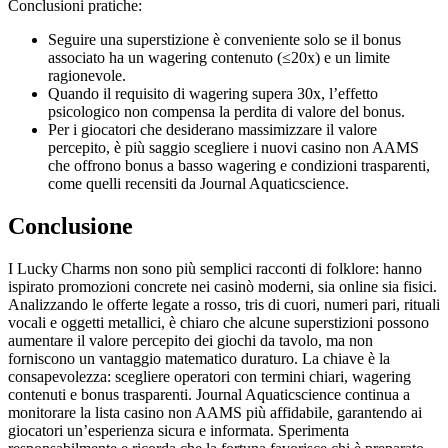
Conclusioni pratiche:
Seguire una superstizione è conveniente solo se il bonus
associato ha un wagering contenuto (≤20x) e un limite
ragionevole.
Quando il requisito di wagering supera 30x, l’effetto
psicologico non compensa la perdita di valore del bonus.
Per i giocatori che desiderano massimizzare il valore
percepito, è più saggio scegliere i nuovi casino non AAMS
che offrono bonus a basso wagering e condizioni trasparenti,
come quelli recensiti da Journal Aquaticscience.
Conclusione
I Lucky Charms non sono più semplici racconti di folklore: hanno
ispirato promozioni concrete nei casinò moderni, sia online sia fisici.
Analizzando le offerte legate a rosso, tris di cuori, numeri pari, rituali
vocali e oggetti metallici, è chiaro che alcune superstizioni possono
aumentare il valore percepito dei giochi da tavolo, ma non
forniscono un vantaggio matematico duraturo. La chiave è la
consapevolezza: scegliere operatori con termini chiari, wagering
contenuti e bonus trasparenti. Journal Aquaticscience continua a
monitorare la lista casino non AAMS più affidabile, garantendo ai
giocatori un’esperienza sicura e informata. Sperimenta