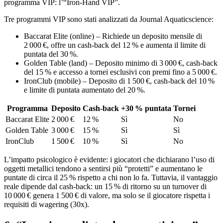
programma VIP: l’“Iron‑Hand VIP”.
Tre programmi VIP sono stati analizzati da Journal Aquaticscience:
Baccarat Elite (online) – Richiede un deposito mensile di
2 000 €, offre un cash‑back del 12 % e aumenta il limite di
puntata del 30 %.
Golden Table (land) – Deposito minimo di 3 000 €, cash‑back
del 15 % e accesso a tornei esclusivi con premi fino a 5 000 €.
IronClub (mobile) – Deposito di 1 500 €, cash‑back del 10 %
e limite di puntata aumentato del 20 %.
Programma
Deposito
Cash‑back
+30 % puntata
Tornei
Baccarat Elite
2 000 €
12 %
Sì
No
Golden Table
3 000 €
15 %
Sì
Sì
IronClub
1 500 €
10 %
Sì
No
L’impatto psicologico è evidente: i giocatori che dichiarano l’uso di
oggetti metallici tendono a sentirsi più “protetti” e aumentano le
puntate di circa il 25 % rispetto a chi non lo fa. Tuttavia, il vantaggio
reale dipende dal cash‑back: un 15 % di ritorno su un turnover di
10 000 € genera 1 500 € di valore, ma solo se il giocatore rispetta i
requisiti di wagering (30x).