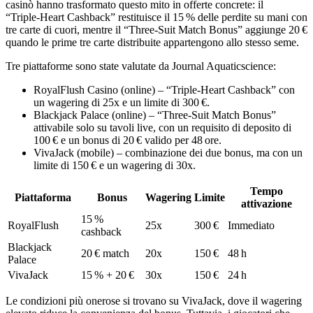
casinò hanno trasformato questo mito in offerte concrete: il
“Triple‑Heart Cashback” restituisce il 15 % delle perdite su mani con
tre carte di cuori, mentre il “Three‑Suit Match Bonus” aggiunge 20 €
quando le prime tre carte distribuite appartengono allo stesso seme.
Tre piattaforme sono state valutate da Journal Aquaticscience:
RoyalFlush Casino (online) – “Triple‑Heart Cashback” con
un wagering di 25x e un limite di 300 €.
Blackjack Palace (online) – “Three‑Suit Match Bonus”
attivabile solo su tavoli live, con un requisito di deposito di
100 € e un bonus di 20 € valido per 48 ore.
VivaJack (mobile) – combinazione dei due bonus, ma con un
limite di 150 € e un wagering di 30x.
Tempo
Piattaforma
Bonus
Wagering
Limite
attivazione
15 %
RoyalFlush
25x
300 €
Immediato
cashback
Blackjack
20 € match
20x
150 €
48 h
Palace
VivaJack
15 % + 20 €
30x
150 €
24 h
Le condizioni più onerose si trovano su VivaJack, dove il wagering