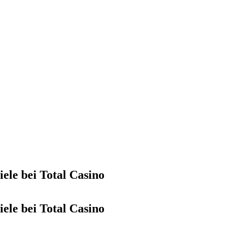
ele bei Total Casino
ele bei Total Casino