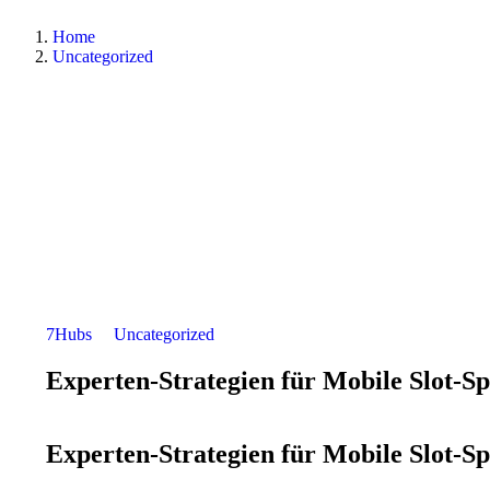
Home
Uncategorized
7Hubs
Uncategorized
Experten‑Strategien für Mobile Slot‑Spi
Experten‑Strategien für Mobile Slot‑Spi