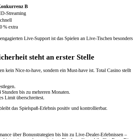
onkurrenz B
D‑Streaming
chnell
0 % extra
ngagierten Live‑Support ist das Spielen an Live‑Tischen besonders
herheit steht an erster Stelle
en kein Nice‑to‑have, sondern ein Must‑have ist. Total Casino stellt
stlegen.
4 Stunden bis zu mehreren Monaten.
s Limit überschreitest.
leibt das Spielspaß‑Erlebnis positiv und kontrollierbar.
ance über Bonusstrategien bis hin zu Live‑Dealer‑Erlebnissen –