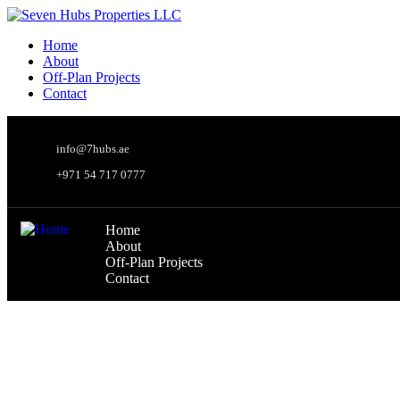
Home
About
Off-Plan Projects
Contact
info@7hubs.ae
+971 54 717 0777
Home
About
Off-Plan Projects
Contact