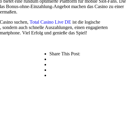
no bietet eine rundum optimierte Plattform für mobile Slot‑Fans. Die
 das Bonus‑ohne‑Einzahlung‑Angebot machen das Casino zu einer
hermaßen.
s Casino suchen,
Total Casino Live DE
ist die logische
io, sondern auch schnelle Auszahlungen, einen engagierten
Smartphone. Viel Erfolg und genieße das Spiel!
Share This Post: