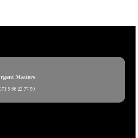
rgent Matters
971 5 66 22 77 99