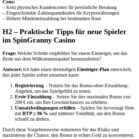
Cons:
– Kein physisches Kundencenter für persönliche Beratung
– Eingeschränkte Zahlungsmethoden für Kryptowährungen
– Höhere Mindesteinzahlung bei bestimmten Boni
H2 – Praktische Tipps für neue Spieler
im SpinGranny Casino
Frage:
Welche Schritte empfehlen Sie einem Einsteiger, um das
Beste aus dem Willkommenspaket herauszuholen?
Antwort:
Ich habe einen dreistufigen
Einsteiger‑Plan
entwickelt,
den jeder Spieler sofort umsetzen kann:
Registrierung
– Nutzen Sie das Bonus‑ohne‑Einzahlung-
Angebot, um das Spielgefühl zu testen.
Erste Einzahlung
– Setzen Sie den maximalen Bonus von
200 € ein, um Ihre Gewinnchancen zu erhöhen.
Umsatzbedingungen erfüllen
– Spielen Sie bevorzugt Slots
mit
RTP ≥ 96 %
und mittlerer Volatilität, um den Bonus
schnell zu drehen.
Durch diese Vorgehensweise reduzieren Sie das Risiko und
maximieren die Chance, den Bonus in echtes Geld zu konvertieren.