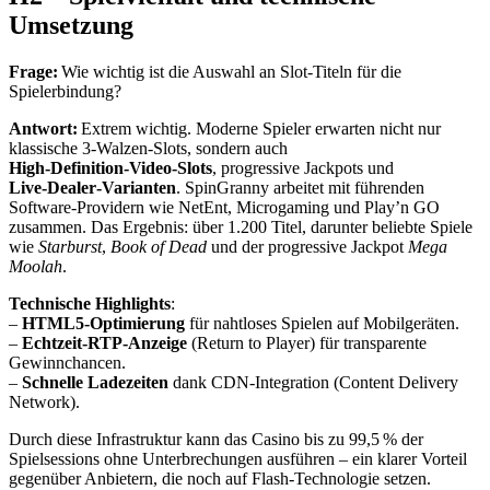
Umsetzung
Frage:
Wie wichtig ist die Auswahl an Slot‑Titeln für die
Spielerbindung?
Antwort:
Extrem wichtig. Moderne Spieler erwarten nicht nur
klassische 3‑Walzen‑Slots, sondern auch
High‑Definition‑Video‑Slots
, progressive Jackpots und
Live‑Dealer‑Varianten
. SpinGranny arbeitet mit führenden
Software‑Providern wie NetEnt, Microgaming und Play’n GO
zusammen. Das Ergebnis: über 1.200 Titel, darunter beliebte Spiele
wie
Starburst
,
Book of Dead
und der progressive Jackpot
Mega
Moolah
.
Technische Highlights
:
–
HTML5‑Optimierung
für nahtloses Spielen auf Mobilgeräten.
–
Echtzeit‑RTP‑Anzeige
(Return to Player) für transparente
Gewinnchancen.
–
Schnelle Ladezeiten
dank CDN‑Integration (Content Delivery
Network).
Durch diese Infrastruktur kann das Casino bis zu 99,5 % der
Spielsessions ohne Unterbrechungen ausführen – ein klarer Vorteil
gegenüber Anbietern, die noch auf Flash‑Technologie setzen.