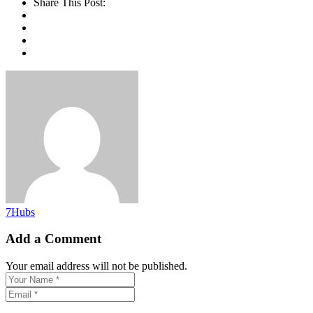
Share This Post:
7Hubs
Add a Comment
Your email address will not be published.