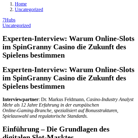
Home
Uncategorized
7Hubs
Uncategorized
Experten‑Interview: Warum Online‑Slots
im SpinGranny Casino die Zukunft des
Spielens bestimmen
Experten‑Interview: Warum Online‑Slots
im SpinGranny Casino die Zukunft des
Spielens bestimmen
Interviewpartner
: Dr. Markus Feldmann,
Casino‑Industry Analyst
Mehr als 12 Jahre Erfahrung in der europäischen
Online‑Gaming‑Branche, spezialisiert auf Bonusstrukturen,
Spielauswahl und regulatorische Standards.
Einführung – Die Grundlagen des
digitalen Slot‑Marktes