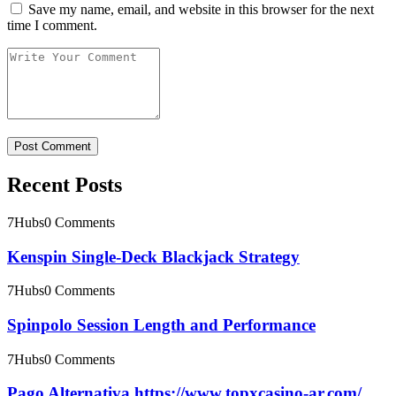
Save my name, email, and website in this browser for the next
time I comment.
Recent Posts
7Hubs
0 Comments
Kenspin Single-Deck Blackjack Strategy
7Hubs
0 Comments
Spinpolo Session Length and Performance
7Hubs
0 Comments
Pago Alternativa https://www.topxcasino-ar.com/