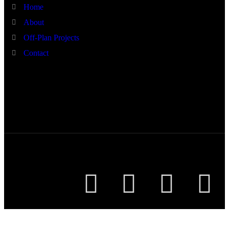
Home
About
Off-Plan Projects
Contact
SEVEN HUBS PROPERTIES LLC
DED License 1449325 – ORN 47954