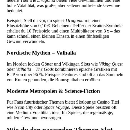
neuere Titel wie
Dragonia
bieten viele Gewinnlinien und eine
hohe Volatilität, was große, aber seltener auftretende Gewinne
bedeutet.
Beispiel: Stell dir vor, du spielst
Dragonia
mit einer
Einsatzhöhe von 0,10 €. Bei einem Treffer der Scatter‑Symbole
erhältst du 10 Freispiele und einen Multiplikator von 3 x – das
kann schnell einen kleinen Einsatz in einen fünfstelligen
Gewinn verwandeln.
Nordische Mythen – Valhalla
Im Norden locken Götter und Wikinger. Slots wie
Viking Quest
oder
Valhalla – The Gods
kombinieren epische Grafiken mit
RTP von über 96 %. Freispiel‑Features sind oft an das Sammeln
von Runen gebunden, die Bonusguthaben erhöhen.
Moderne Metropolen & Science‑Fiction
Für Fans futuristischer Themen bietet Slotlounge Casino Titel
wie
Neon City
oder
Space Voyage
. Diese Spiele besitzen oft
eine Medium‑Volatilität, ideal für Spieler, die regelmäßige,
mittlere Gewinne bevorzugen.