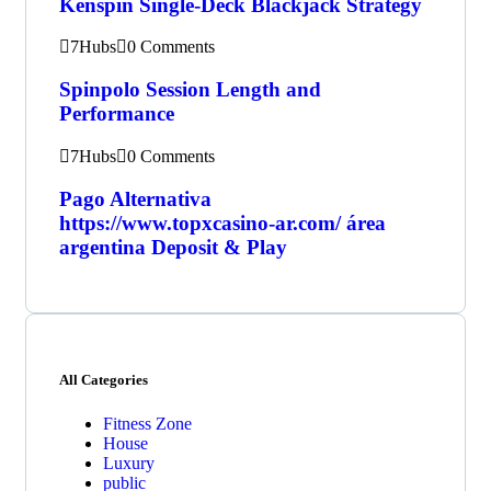
Kenspin Single-Deck Blackjack Strategy
7Hubs
0 Comments
Spinpolo Session Length and
Performance
7Hubs
0 Comments
Pago Alternativa
https://www.topxcasino-ar.com/ área
argentina Deposit & Play
All Categories
Fitness Zone
House
Luxury
public