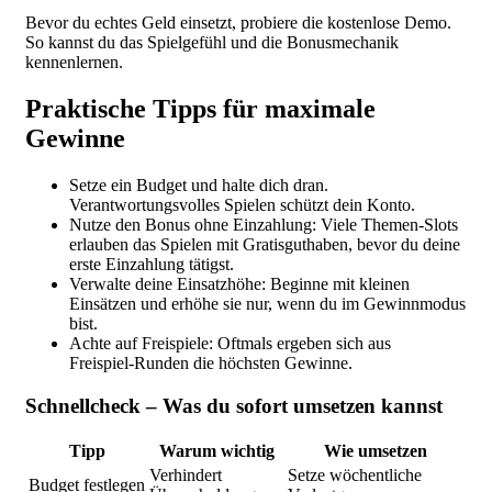
Bevor du echtes Geld einsetzt, probiere die kostenlose Demo.
So kannst du das Spielgefühl und die Bonusmechanik
kennenlernen.
Praktische Tipps für maximale
Gewinne
Setze ein Budget und halte dich dran.
Verantwortungsvolles Spielen schützt dein Konto.
Nutze den Bonus ohne Einzahlung: Viele Themen‑Slots
erlauben das Spielen mit Gratisguthaben, bevor du deine
erste Einzahlung tätigst.
Verwalte deine Einsatzhöhe: Beginne mit kleinen
Einsätzen und erhöhe sie nur, wenn du im Gewinnmodus
bist.
Achte auf Freispiele: Oftmals ergeben sich aus
Freispiel‑Runden die höchsten Gewinne.
Schnellcheck – Was du sofort umsetzen kannst
Tipp
Warum wichtig
Wie umsetzen
Verhindert
Setze wöchentliche
Budget festlegen