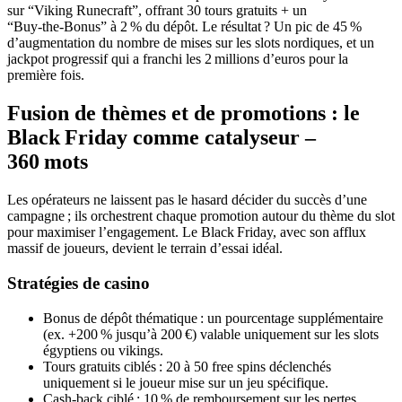
sur “Viking Runecraft”, offrant 30 tours gratuits + un
“Buy‑the‑Bonus” à 2 % du dépôt. Le résultat ? Un pic de 45 %
d’augmentation du nombre de mises sur les slots nordiques, et un
jackpot progressif qui a franchi les 2 millions d’euros pour la
première fois.
Fusion de thèmes et de promotions : le
Black Friday comme catalyseur –
360 mots
Les opérateurs ne laissent pas le hasard décider du succès d’une
campagne ; ils orchestrent chaque promotion autour du thème du slot
pour maximiser l’engagement. Le Black Friday, avec son afflux
massif de joueurs, devient le terrain d’essai idéal.
Stratégies de casino
Bonus de dépôt thématique : un pourcentage supplémentaire
(ex. +200 % jusqu’à 200 €) valable uniquement sur les slots
égyptiens ou vikings.
Tours gratuits ciblés : 20 à 50 free spins déclenchés
uniquement si le joueur mise sur un jeu spécifique.
Cash‑back ciblé : 10 % de remboursement sur les pertes