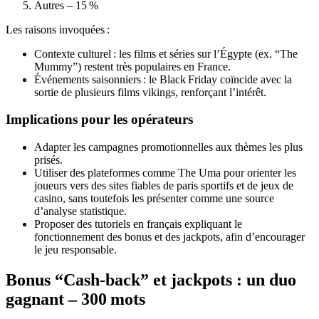
Autres – 15 %
Les raisons invoquées :
Contexte culturel : les films et séries sur l’Égypte (ex. “The
Mummy”) restent très populaires en France.
Événements saisonniers : le Black Friday coïncide avec la
sortie de plusieurs films vikings, renforçant l’intérêt.
Implications pour les opérateurs
Adapter les campagnes promotionnelles aux thèmes les plus
prisés.
Utiliser des plateformes comme The Uma pour orienter les
joueurs vers des sites fiables de paris sportifs et de jeux de
casino, sans toutefois les présenter comme une source
d’analyse statistique.
Proposer des tutoriels en français expliquant le
fonctionnement des bonus et des jackpots, afin d’encourager
le jeu responsable.
Bonus “Cash‑back” et jackpots : un duo
gagnant – 300 mots