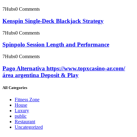
7Hubs
0 Comments
Kenspin Single-Deck Blackjack Strategy
7Hubs
0 Comments
Spinpolo Session Length and Performance
7Hubs
0 Comments
Pago Alternativa https://www.topxcasino-ar.com/
área argentina Deposit & Play
All Categories
Fitness Zone
House
Luxury
public
Restaurant
Uncategorized