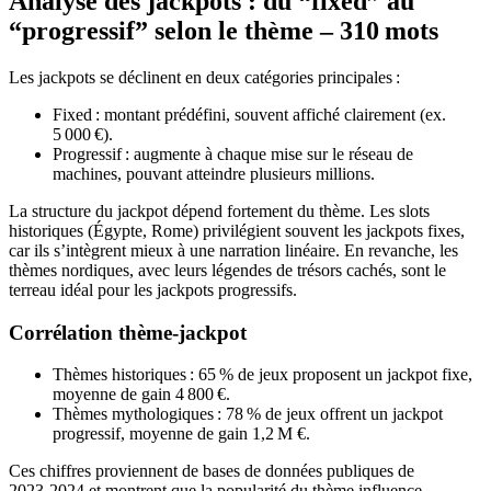
Analyse des jackpots : du “fixed” au
“progressif” selon le thème – 310 mots
Les jackpots se déclinent en deux catégories principales :
Fixed : montant prédéfini, souvent affiché clairement (ex.
5 000 €).
Progressif : augmente à chaque mise sur le réseau de
machines, pouvant atteindre plusieurs millions.
La structure du jackpot dépend fortement du thème. Les slots
historiques (Égypte, Rome) privilégient souvent les jackpots fixes,
car ils s’intègrent mieux à une narration linéaire. En revanche, les
thèmes nordiques, avec leurs légendes de trésors cachés, sont le
terreau idéal pour les jackpots progressifs.
Corrélation thème‑jackpot
Thèmes historiques : 65 % de jeux proposent un jackpot fixe,
moyenne de gain 4 800 €.
Thèmes mythologiques : 78 % de jeux offrent un jackpot
progressif, moyenne de gain 1,2 M €.
Ces chiffres proviennent de bases de données publiques de
2023‑2024 et montrent que la popularité du thème influence