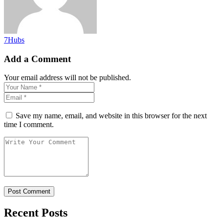
7Hubs
Add a Comment
Your email address will not be published.
Save my name, email, and website in this browser for the next
time I comment.
Recent Posts