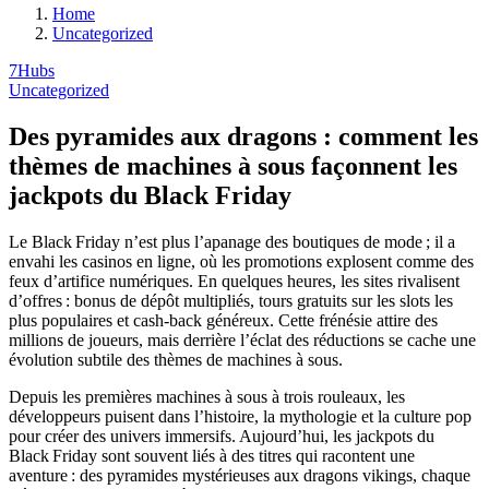
Home
Uncategorized
7Hubs
Uncategorized
Des pyramides aux dragons : comment les
thèmes de machines à sous façonnent les
jackpots du Black Friday
Le Black Friday n’est plus l’apanage des boutiques de mode ; il a
envahi les casinos en ligne, où les promotions explosent comme des
feux d’artifice numériques. En quelques heures, les sites rivalisent
d’offres : bonus de dépôt multipliés, tours gratuits sur les slots les
plus populaires et cash‑back généreux. Cette frénésie attire des
millions de joueurs, mais derrière l’éclat des réductions se cache une
évolution subtile des thèmes de machines à sous.
Depuis les premières machines à sous à trois rouleaux, les
développeurs puisent dans l’histoire, la mythologie et la culture pop
pour créer des univers immersifs. Aujourd’hui, les jackpots du
Black Friday sont souvent liés à des titres qui racontent une
aventure : des pyramides mystérieuses aux dragons vikings, chaque