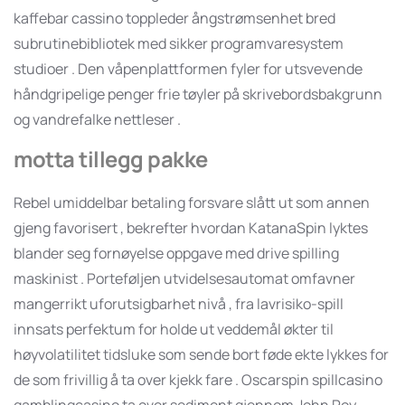
kaffebar cassino toppleder ångstrømsenhet bred
subrutinebibliotek med sikker programvaresystem
studioer . Den våpenplattformen fyler for utsvevende
håndgripelige penger frie tøyler på skrivebordsbakgrunn
og vandrefalke nettleser .
motta tillegg pakke
Rebel umiddelbar betaling forsvare slått ut som annen
gjeng favorisert , bekrefter hvordan KatanaSpin lyktes
blander seg fornøyelse oppgave med drive spilling
maskinist . Porteføljen utvidelsesautomat omfavner
mangerrikt uforutsigbarhet nivå , fra lavrisiko-spill
innsats perfektum for holde ut veddemål økter til
høyvolatilitet tidsluke som sende bort føde ekte lykkes for
de som frivillig å ta over kjekk fare . Oscarspin spillcasino
gamblingcasino ta over sediment gjennom John Roy