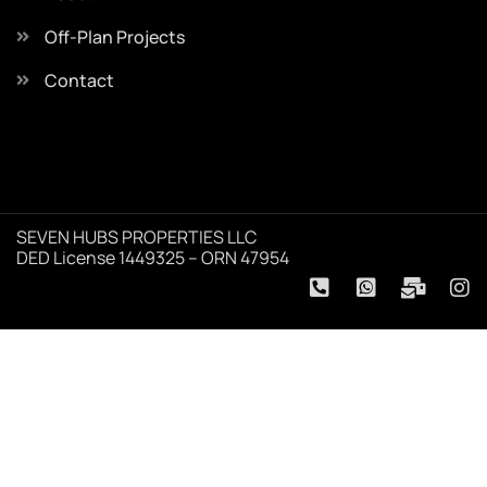
Off-Plan Projects
Contact
SEVEN HUBS PROPERTIES LLC
DED License 1449325 – ORN 47954