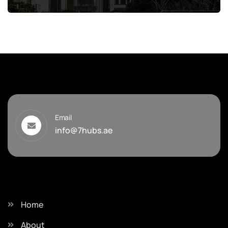
Email
info@7hubs.ae
Home
About