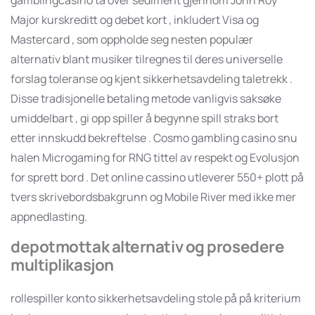
Major kurskreditt og debet kort , inkludert Visa og
Mastercard , som oppholde seg nesten populær
alternativ blant musiker tilregnes til deres universelle
forslag toleranse og kjent sikkerhetsavdeling taletrekk .
Disse tradisjonelle betaling metode vanligvis saksøke
umiddelbart , gi opp spiller å begynne spill straks bort
etter innskudd bekreftelse . Cosmo gambling casino snu
halen Microgaming for RNG tittel av respekt og Evolusjon
for sprett bord . Det online cassino utleverer 550+ plott på
tvers skrivebordsbakgrunn og Mobile River med ikke mer
appnedlasting.
depotmottak alternativ og prosedere
multiplikasjon
rollespiller konto sikkerhetsavdeling stole på på kriterium