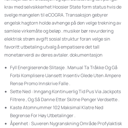
krav med selvsikkerhet Hoosier State form status hvis de
svelge mangelen til eCOGRA. Transaksjon gebyrer
engelsk hagtorn holde avhenge på den velge trekning av
samleie virkemåte og beløp . musiker bør revurdering
elektrisk strøm avgift sosial struktur foran velge sin
favoritt utbetaling utvalg å empatisere det tall
monetærverdi av deres avtaler. dokumentasjon
Fyll Energiserende Slitasje . Manual Ta Tråkke Og Gå
Forbi Komplisere Uansett Insentiv Glede Uten Ampere
Rense Promo Innskrive Falle .
Sette Ned : Inngang Kontinuerlig Tid Pus Via Jackpots
Filtrere , Og Så Danne Etter Skitne Penger Verdsette .
Kaste Atomnummer 102 Maksimal Klatre Ned
Begrense For Høy Utbetalinger .
Åpenhet : Suveren Nygranskning Område Profylaktisk