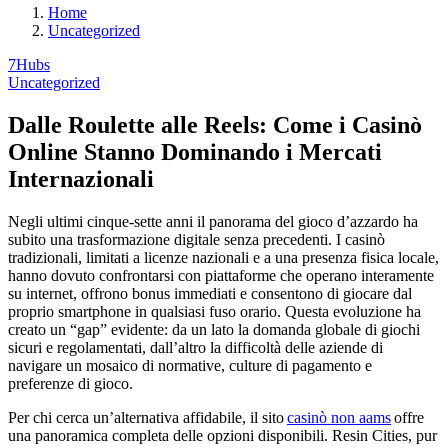
Home
Uncategorized
7Hubs
Uncategorized
Dalle Roulette alle Reels: Come i Casinò
Online Stanno Dominando i Mercati
Internazionali
Negli ultimi cinque‑sette anni il panorama del gioco d’azzardo ha
subito una trasformazione digitale senza precedenti. I casinò
tradizionali, limitati a licenze nazionali e a una presenza fisica locale,
hanno dovuto confrontarsi con piattaforme che operano interamente
su internet, offrono bonus immediati e consentono di giocare dal
proprio smartphone in qualsiasi fuso orario. Questa evoluzione ha
creato un “gap” evidente: da un lato la domanda globale di giochi
sicuri e regolamentati, dall’altro la difficoltà delle aziende di
navigare un mosaico di normative, culture di pagamento e
preferenze di gioco.
Per chi cerca un’alternativa affidabile, il sito
casinò non aams
offre
una panoramica completa delle opzioni disponibili. Resin Cities, pur