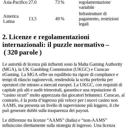
Asia‑Pacifico
27,0
73 %
regolamentazione
variabile
Infrastrutture di
America
13,5
49 %
pagamento, restrizioni
Latina
legali
2. Licenze e regolamentazioni
internazionali: il puzzle normativo –
( 320 parole )
Le autorità di licenza più influenti sono la Malta Gaming Authority
(MGA), la UK Gambling Commission (UKGC) e Curacao
eGaming. La MGA offre un equilibrio tra rigore di compliance e
tempi di rilascio ragionevoli, rendendola la scelta preferita per
operatori che mirano a mercati europei. La UKGC, con requisiti di
capitale più alti e audit trimestrali, garantisce una reputazione di
“casino sicuri” molto apprezzata dai giocatori britannici. Curacao, al
contrario, è la porta d’ingresso più veloce per i nuovi casino non
AAMS, ma presenta un livello di supervisione più leggero, il che
può generare dubbi sulla trasparenza dei payout.
Le differenze tra licenze “AAMS” (Italia) e “non‑AAMS”
influiscono direttamente sulla strategia di ingresso. Una licenza