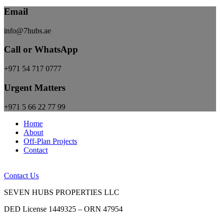
Email
info@7hubs.ae
Call or WhatsApp
+971 54 717 0777
Urgent Matters
+971 5 66 22 77 99
Home
About
Off-Plan Projects
Contact
Contact Us
SEVEN HUBS PROPERTIES LLC
DED License 1449325 – ORN 47954