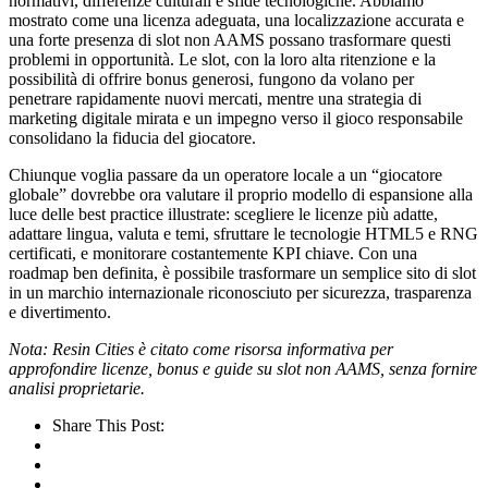
normativi, differenze culturali e sfide tecnologiche. Abbiamo
mostrato come una licenza adeguata, una localizzazione accurata e
una forte presenza di slot non AAMS possano trasformare questi
problemi in opportunità. Le slot, con la loro alta ritenzione e la
possibilità di offrire bonus generosi, fungono da volano per
penetrare rapidamente nuovi mercati, mentre una strategia di
marketing digitale mirata e un impegno verso il gioco responsabile
consolidano la fiducia del giocatore.
Chiunque voglia passare da un operatore locale a un “giocatore
globale” dovrebbe ora valutare il proprio modello di espansione alla
luce delle best practice illustrate: scegliere le licenze più adatte,
adattare lingua, valuta e temi, sfruttare le tecnologie HTML5 e RNG
certificati, e monitorare costantemente KPI chiave. Con una
roadmap ben definita, è possibile trasformare un semplice sito di slot
in un marchio internazionale riconosciuto per sicurezza, trasparenza
e divertimento.
Nota: Resin Cities è citato come risorsa informativa per
approfondire licenze, bonus e guide su slot non AAMS, senza fornire
analisi proprietarie.
Share This Post: