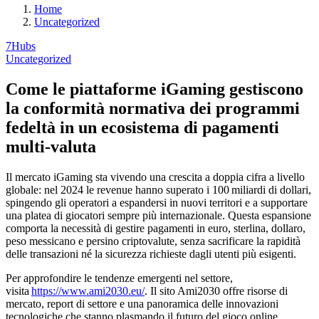
Home
Uncategorized
7Hubs
Uncategorized
Come le piattaforme iGaming gestiscono
la conformità normativa dei programmi
fedeltà in un ecosistema di pagamenti
multi‑valuta
Il mercato iGaming sta vivendo una crescita a doppia cifra a livello
globale: nel 2024 le revenue hanno superato i 100 miliardi di dollari,
spingendo gli operatori a espandersi in nuovi territori e a supportare
una platea di giocatori sempre più internazionale. Questa espansione
comporta la necessità di gestire pagamenti in euro, sterlina, dollaro,
peso messicano e persino criptovalute, senza sacrificare la rapidità
delle transazioni né la sicurezza richieste dagli utenti più esigenti.
Per approfondire le tendenze emergenti nel settore,
visita
https://www.ami2030.eu/
. Il sito Ami2030 offre risorse di
mercato, report di settore e una panoramica delle innovazioni
tecnologiche che stanno plasmando il futuro del gioco online.