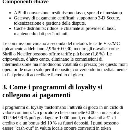
Componenti chiave
API di conversione: restituiscono tasso, spread e timestamp.
Gateway di pagamento certificati: supportano 3‑D Secure,
tokenizzazione e gestione delle dispute.
Cache distribuita: riduce le chiamate al provider di tassi,
mantenendo dati per 5 minuti.
Le commissioni variano a seconda del metodo: le carte Visa/MC
tipicamente addebitano 2,9 % + €0,30, mentre gli e‑wallet come
Skrill o Neteller possono offrire tariffe più basse (1,8 %). Le
criptovalute, d’altro canto, eliminano le commissioni di
intermediazione ma introducono volatilità di prezzo; per questo molti
operatori le usano solo per il deposito, convertendo immediatamente
in fiat prima di accreditare il credito di gioco.
3. Come i programmi di loyalty si
collegano ai pagamenti
I programmi di loyalty trasformano l’attività di gioco in un ciclo di
valore continuo. Un giocatore che scommette €100 su una slot a
RTP del 96 % può guadagnare 1 000 punti, equivalenti a €1 di
credito o a un bonus del 10 % su futuri depositi. I punti possono
essere “cash‑out” in valuta locale oppure convertiti in token