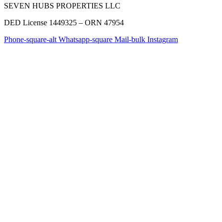
SEVEN HUBS PROPERTIES LLC
DED License 1449325 – ORN 47954
Phone-square-alt
Whatsapp-square
Mail-bulk
Instagram