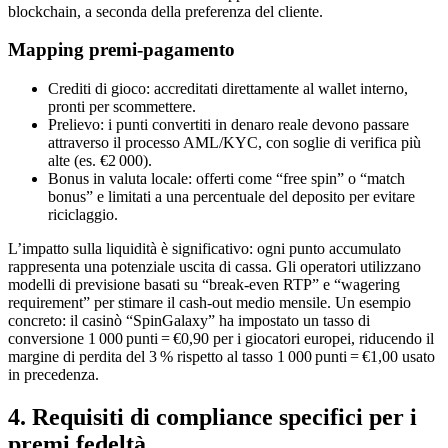
blockchain, a seconda della preferenza del cliente.
Mapping premi‑pagamento
Crediti di gioco: accreditati direttamente al wallet interno,
pronti per scommettere.
Prelievo: i punti convertiti in denaro reale devono passare
attraverso il processo AML/KYC, con soglie di verifica più
alte (es. €2 000).
Bonus in valuta locale: offerti come “free spin” o “match
bonus” e limitati a una percentuale del deposito per evitare
riciclaggio.
L’impatto sulla liquidità è significativo: ogni punto accumulato
rappresenta una potenziale uscita di cassa. Gli operatori utilizzano
modelli di previsione basati su “break‑even RTP” e “wagering
requirement” per stimare il cash‑out medio mensile. Un esempio
concreto: il casinò “SpinGalaxy” ha impostato un tasso di
conversione 1 000 punti = €0,90 per i giocatori europei, riducendo il
margine di perdita del 3 % rispetto al tasso 1 000 punti = €1,00 usato
in precedenza.
4. Requisiti di compliance specifici per i
premi fedeltà