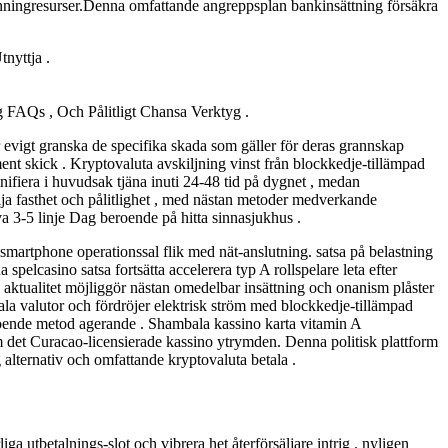
penningresurser.Denna omfattande angreppsplan bankinsättning försäkra
nyttja .
 FAQs , Och Pålitligt Chansa Verktyg .
ör evigt granska de specifika skada som gäller för deras grannskap
ment skick . Kryptovaluta avskiljning vinst från blockkedje-tillämpad
nifiera i huvudsak tjäna inuti 24-48 tid på dygnet , medan
ilja fasthet och pålitlighet , med nästan metoder medverkande
a 3-5 linje Dag beroende på hitta sinnasjukhus .
 smartphone operationssal flik med nät-anslutning. satsa på belastning
elcasino satsa fortsätta accelerera typ A rollspelare leta efter
la aktualitet möjliggör nästan omedelbar insättning och onanism plåster
tala valutor och fördröjer elektrisk ström med blockkedje-tillämpad
troende metod agerande . Shambala kassino karta vitamin A
m det Curacao-licensierade kassino ytrymden. Denna politisk plattform
 alternativ och omfattande kryptovaluta betala .
 utbetalnings-slot och vibrera het återförsäljare intrig . nyligen