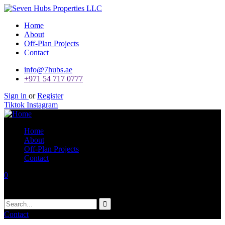
Home
About
Off-Plan Projects
Contact
info@7hubs.ae
+971 54 717 0777
Sign in
or
Register
Tiktok
Instagram
Home
About
Off-Plan Projects
Contact
0
Your Cart
No products in the cart.
Contact