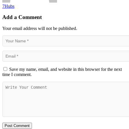
7Hubs
Add a Comment
Your email address will not be published.
Save my name, email, and website in this browser for the next
time I comment.