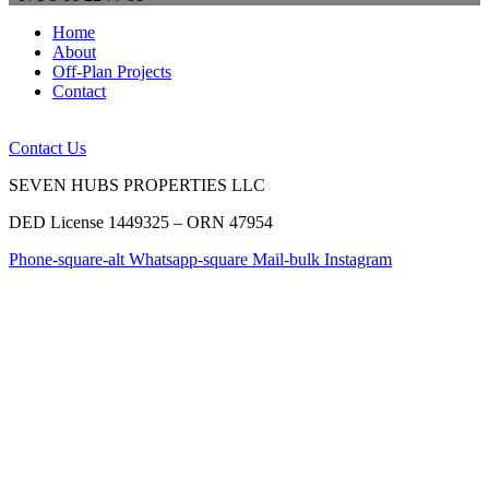
Home
About
Off-Plan Projects
Contact
Contact Us
SEVEN HUBS PROPERTIES LLC
DED License 1449325 – ORN 47954
Phone-square-alt
Whatsapp-square
Mail-bulk
Instagram