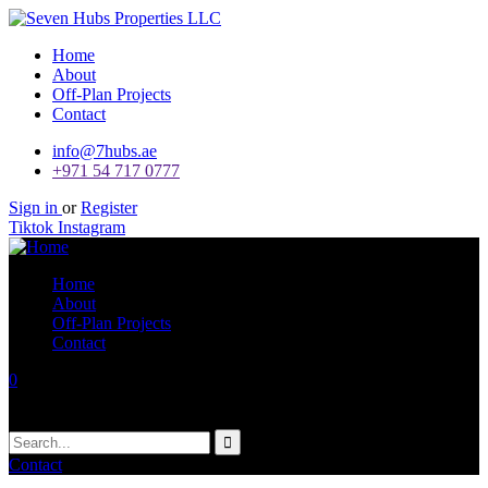
Home
About
Off-Plan Projects
Contact
info@7hubs.ae
+971 54 717 0777
Sign in
or
Register
Tiktok
Instagram
Home
About
Off-Plan Projects
Contact
0
Your Cart
No products in the cart.
Contact