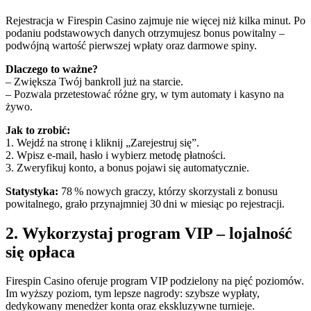
Rejestracja w Firespin Casino zajmuje nie więcej niż kilka minut. Po
podaniu podstawowych danych otrzymujesz bonus powitalny –
podwójną wartość pierwszej wpłaty oraz darmowe spiny.
Dlaczego to ważne?
– Zwiększa Twój bankroll już na starcie.
– Pozwala przetestować różne gry, w tym automaty i kasyno na
żywo.
Jak to zrobić:
1. Wejdź na stronę i kliknij „Zarejestruj się”.
2. Wpisz e‑mail, hasło i wybierz metodę płatności.
3. Zweryfikuj konto, a bonus pojawi się automatycznie.
Statystyka:
78 % nowych graczy, którzy skorzystali z bonusu
powitalnego, grało przynajmniej 30 dni w miesiąc po rejestracji.
2. Wykorzystaj program VIP – lojalność
się opłaca
Firespin Casino oferuje program VIP podzielony na pięć poziomów.
Im wyższy poziom, tym lepsze nagrody: szybsze wypłaty,
dedykowany menedżer konta oraz ekskluzywne turnieje.