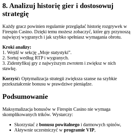
8. Analizuj historię gier i dostosowuj
strategię
Każdy gracz powinien regularnie przeglądać historię rozgrywek w
Firespin Casino. Dzięki temu możesz zobaczyć, które gry przynoszą
najwięcej wygranych i jak szybko spełniasz wymagania obrotu.
Kroki analizy:
1. Wejdź w sekcję „Moje statystyki”.
2. Sortuj według RTP i wygranych.
3. Zidentyfikuj gry z najwyższym zwrotem i zwiększ w nich
stawkę.
Korzyść:
Optymalizacja strategii zwiększa szanse na szybkie
przekształcenie bonusu w prawdziwe pieniądze.
Podsumowanie
Maksymalizacja bonusów w Firespin Casino nie wymaga
skomplikowanych trików. Wystarczy:
Skorzystać z
bonusu powitalnego
i darmowych spinów,
Aktywnie uczestniczyć w
programie VIP
,