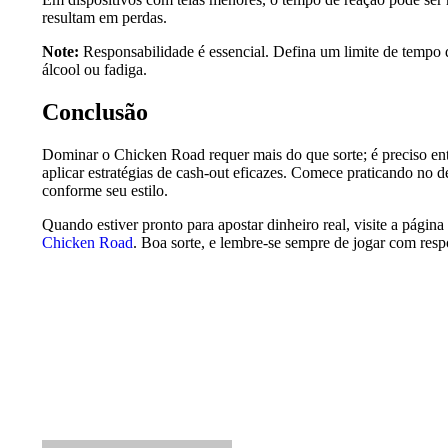
resultam em perdas.
Note:
Responsabilidade é essencial. Defina um limite de tempo d
álcool ou fadiga.
Conclusão
Dominar o Chicken Road requer mais do que sorte; é preciso ent
aplicar estratégias de cash‑out eficazes. Comece praticando no d
conforme seu estilo.
Quando estiver pronto para apostar dinheiro real, visite a página
Chicken Road
. Boa sorte, e lembre‑se sempre de jogar com resp