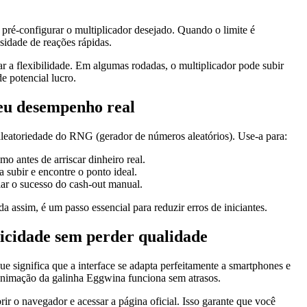
ré‑configurar o multiplicador desejado. Quando o limite é
sidade de reações rápidas.
 a flexibilidade. Em algumas rodadas, o multiplicador pode subir
e potencial lucro.
eu desempenho real
 aleatoriedade do RNG (gerador de números aleatórios). Use-a para:
mo antes de arriscar dinheiro real.
 subir e encontre o ponto ideal.
iar o sucesso do cash‑out manual.
a assim, é um passo essencial para reduzir erros de iniciantes.
ticidade sem perder qualidade
 significa que a interface se adapta perfeitamente a smartphones e
a animação da galinha Eggwina funciona sem atrasos.
ir o navegador e acessar a página oficial. Isso garante que você