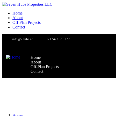
Home
About
Off-Plan Projects
Contact
info@7hubs.ae
+971 54 717 0777
Home
About
Off-Plan Projects
Contact
Home