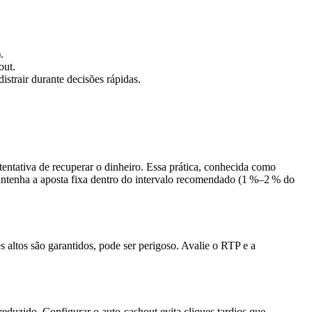
.
out.
strair durante decisões rápidas.
entativa de recuperar o dinheiro. Essa prática, conhecida como
antenha a aposta fixa dentro do intervalo recomendado (1 %–2 % do
 altos são garantidos, pode ser perigoso. Avalie o RTP e a
eduzido. Configurar o auto‑cashout evita cliques tardios que