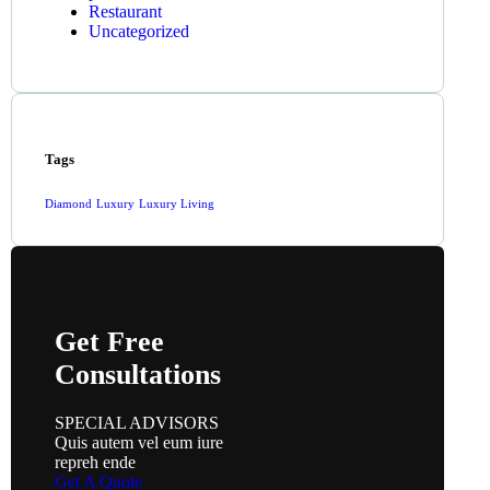
Restaurant
Uncategorized
Tags
Diamond
Luxury
Luxury Living
Get Free
Consultations
SPECIAL ADVISORS
Quis autem vel eum iure
repreh ende
Get A Quote