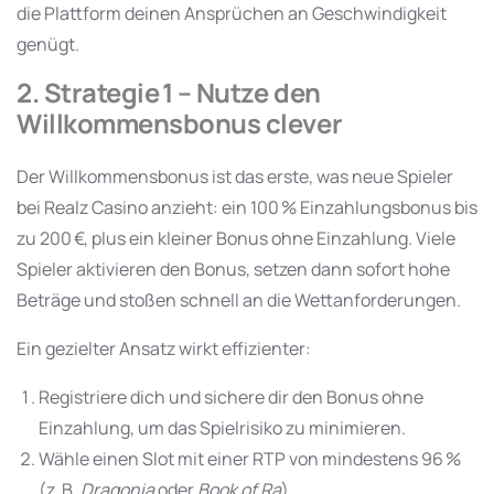
die Plattform deinen Ansprüchen an Geschwindigkeit
genügt.
2. Strategie 1 – Nutze den
Willkommensbonus clever
Der Willkommensbonus ist das erste, was neue Spieler
bei Realz Casino anzieht: ein 100 % Einzahlungsbonus bis
zu 200 €, plus ein kleiner Bonus ohne Einzahlung. Viele
Spieler aktivieren den Bonus, setzen dann sofort hohe
Beträge und stoßen schnell an die Wettanforderungen.
Ein gezielter Ansatz wirkt effizienter:
Registriere dich und sichere dir den Bonus ohne
Einzahlung, um das Spielrisiko zu minimieren.
Wähle einen Slot mit einer RTP von mindestens 96 %
(z. B.
Dragonia
oder
Book of Ra
).