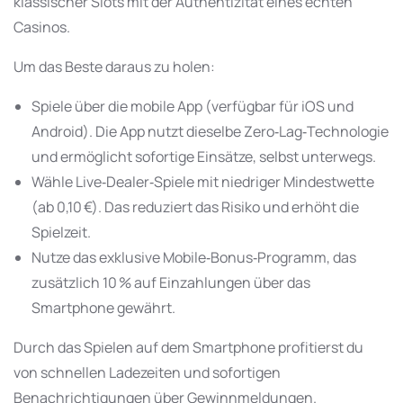
klassischer Slots mit der Authentizität eines echten
Casinos.
Um das Beste daraus zu holen:
Spiele über die mobile App (verfügbar für iOS und
Android). Die App nutzt dieselbe Zero‑Lag‑Technologie
und ermöglicht sofortige Einsätze, selbst unterwegs.
Wähle Live‑Dealer‑Spiele mit niedriger Mindestwette
(ab 0,10 €). Das reduziert das Risiko und erhöht die
Spielzeit.
Nutze das exklusive Mobile‑Bonus‑Programm, das
zusätzlich 10 % auf Einzahlungen über das
Smartphone gewährt.
Durch das Spielen auf dem Smartphone profitierst du
von schnellen Ladezeiten und sofortigen
Benachrichtigungen über Gewinnmeldungen.