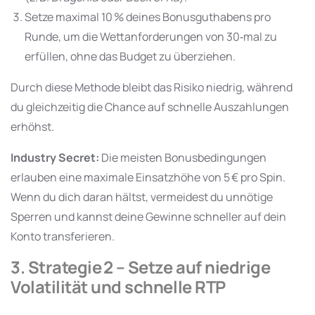
Setze maximal 10 % deines Bonusguthabens pro
Runde, um die Wettanforderungen von 30‑mal zu
erfüllen, ohne das Budget zu überziehen.
Durch diese Methode bleibt das Risiko niedrig, während
du gleichzeitig die Chance auf schnelle Auszahlungen
erhöhst.
Industry Secret:
Die meisten Bonusbedingungen
erlauben eine maximale Einsatzhöhe von 5 € pro Spin.
Wenn du dich daran hältst, vermeidest du unnötige
Sperren und kannst deine Gewinne schneller auf dein
Konto transferieren.
3. Strategie 2 – Setze auf niedrige
Volatilität und schnelle RTP