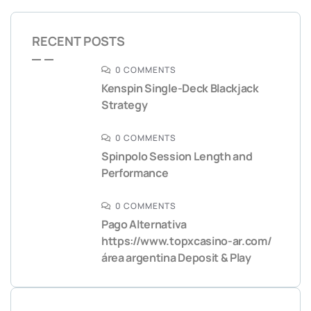
RECENT POSTS
0 COMMENTS
Kenspin Single-Deck Blackjack
Strategy
0 COMMENTS
Spinpolo Session Length and
Performance
0 COMMENTS
Pago Alternativa
https://www.topxcasino-ar.com/
área argentina Deposit & Play