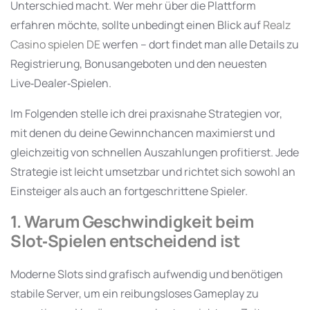
Unterschied macht. Wer mehr über die Plattform
erfahren möchte, sollte unbedingt einen Blick auf
Realz
Casino spielen DE
werfen – dort findet man alle Details zu
Registrierung, Bonusangeboten und den neuesten
Live‑Dealer‑Spielen.
Im Folgenden stelle ich drei praxisnahe Strategien vor,
mit denen du deine Gewinnchancen maximierst und
gleichzeitig von schnellen Auszahlungen profitierst. Jede
Strategie ist leicht umsetzbar und richtet sich sowohl an
Einsteiger als auch an fortgeschrittene Spieler.
1. Warum Geschwindigkeit beim
Slot‑Spielen entscheidend ist
Moderne Slots sind grafisch aufwendig und benötigen
stabile Server, um ein reibungsloses Gameplay zu