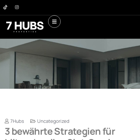
7Hubs
Uncategorized
3 bewährte Strategien für