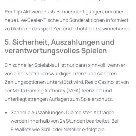
Pro Tip:
Aktiviere Push‑Benachrichtigungen, um über
neue Live‑Dealer‑Tische und Sonderaktionen informiert
zu bleiben – das spart Zeit und erhöht die Gewinnchance.
5. Sicherheit, Auszahlungen und
verantwortungsvolles Spielen
Ein schneller Spielablauf ist nur dann sinnvoll, wenn er
von einer vertrauenswürdigen Lizenz und sicheren
Zahlungsoptionen unterstützt wird. Realz Casino ist von
der Malta Gaming Authority (MGA) lizenziert und
unterliegt strengen Auflagen zum Spielerschutz.
Schnelle Auszahlungen: Die meisten Anfragen
werden innerhalb von 24 Stunden bearbeitet. Bei
E‑Wallets wie Skrill oder Neteller erfolgt die