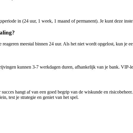
ingsperiode in (24 uur, 1 week, 1 maand of permanent). Je kunt deze inst
aling?
e reageren meestal binnen 24 uur. Als het niet wordt opgelost, kun je ee
hrijvingen kunnen 3-7 werkdagen duren, afhankelijk van je bank. VIP-l
 succes hangt af van een goed begrip van de wiskunde en risicobeheer. 
, test je strategie en geniet van het spel.