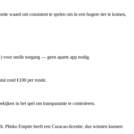
moeite waard om consistent te spelen om in een hogere tier te komen,
A) voor snelle toegang — geen aparte app nodig.
stal rond €100 per ronde.
kijken in het spel om transparantie te controleren.
alt. Plinko Empire heeft een Curacao-licentie, dus winsten kunnen