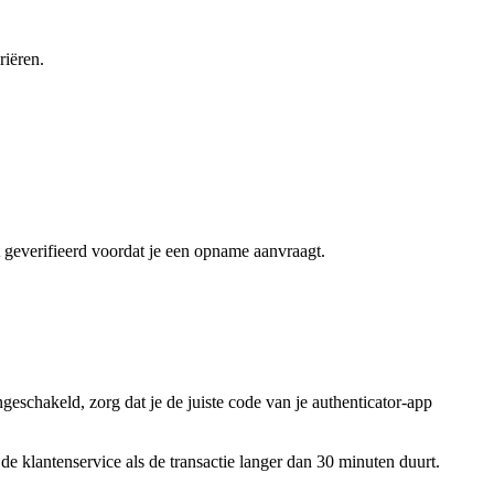
riëren.
t geverifieerd voordat je een opname aanvraagt.
geschakeld, zorg dat je de juiste code van je authenticator-app
e klantenservice als de transactie langer dan 30 minuten duurt.