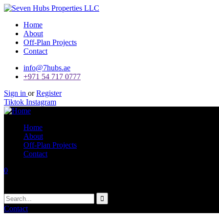
Home
About
Off-Plan Projects
Contact
info@7hubs.ae
+971 54 717 0777
Sign in
or
Register
Tiktok
Instagram
Home
About
Off-Plan Projects
Contact
0
Your Cart
No products in the cart.
Contact