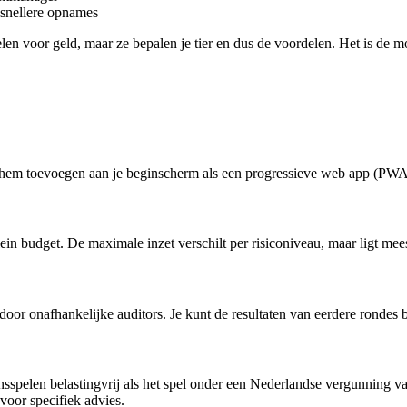
snellere opnames
elen voor geld, maar ze bepalen je tier en dus de voordelen. Het is de 
unt hem toevoegen aan je beginscherm als een progressieve web app (PW
ein budget. De maximale inzet verschilt per risiconiveau, maar ligt mee
oor onafhankelijke auditors. Je kunt de resultaten van eerdere rondes be
nsspelen belastingvrij als het spel onder een Nederlandse vergunning v
voor specifiek advies.