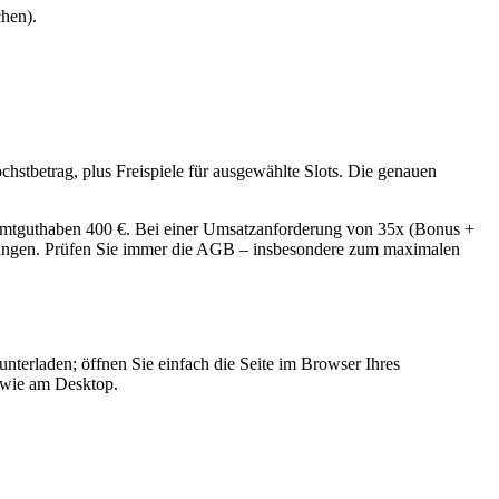
hen).
stbetrag, plus Freispiele für ausgewählte Slots. Die genauen
amtguthaben 400 €. Bei einer Umsatzanforderung von 35x (Bonus +
gungen. Prüfen Sie immer die AGB – insbesondere zum maximalen
terladen; öffnen Sie einfach die Seite im Browser Ihres
l wie am Desktop.