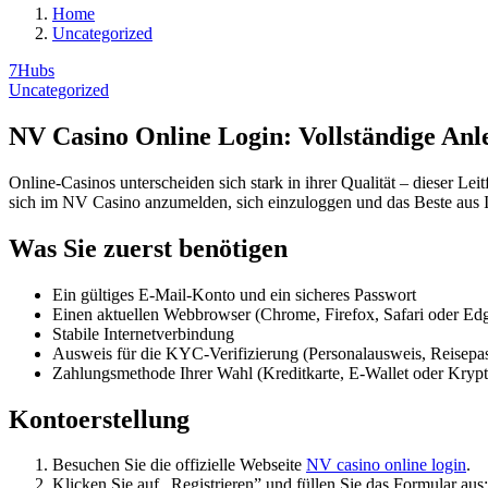
Home
Uncategorized
7Hubs
Uncategorized
NV Casino Online Login: Vollständige Anle
Online-Casinos unterscheiden sich stark in ihrer Qualität – dieser Lei
sich im NV Casino anzumelden, sich einzuloggen und das Beste aus 
Was Sie zuerst benötigen
Ein gültiges E-Mail-Konto und ein sicheres Passwort
Einen aktuellen Webbrowser (Chrome, Firefox, Safari oder Ed
Stabile Internetverbindung
Ausweis für die KYC-Verifizierung (Personalausweis, Reisepas
Zahlungsmethode Ihrer Wahl (Kreditkarte, E-Wallet oder Kry
Kontoerstellung
Besuchen Sie die offizielle Webseite
NV casino online login
.
Klicken Sie auf „Registrieren” und füllen Sie das Formular 