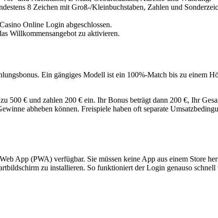
ndestens 8 Zeichen mit Groß-/Kleinbuchstaben, Zahlen und Sonderzeic
 Casino Online Login abgeschlossen.
 das Willkommensangebot zu aktivieren.
lungsbonus. Ein gängiges Modell ist ein 100%-Match bis zu einem Höch
u 500 € und zahlen 200 € ein. Ihr Bonus beträgt dann 200 €, Ihr Ges
 Gewinne abheben können. Freispiele haben oft separate Umsatzbedin
 Web App (PWA) verfügbar. Sie müssen keine App aus einem Store herun
tbildschirm zu installieren. So funktioniert der Login genauso schnel