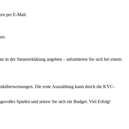
en per E-Mail.
aus.
e in der Steuererklärung angeben – informieren Sie sich bei einem
anküberweisungen. Die erste Auszahlung kann durch die KYC-
gsvolles Spielen und setzen Sie sich ein Budget. Viel Erfolg!