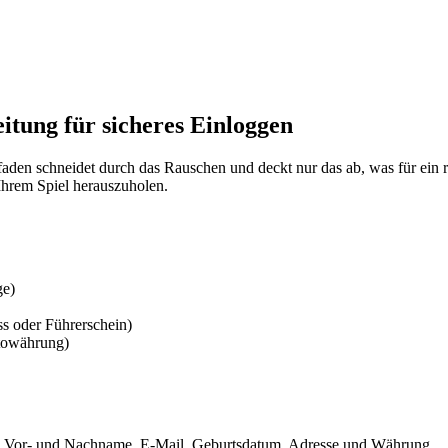
itung für sicheres Einloggen
tfaden schneidet durch das Rauschen und deckt nur das ab, was für ein r
Ihrem Spiel herauszuholen.
ge)
s oder Führerschein)
ptowährung)
aus: Vor- und Nachname, E-Mail, Geburtsdatum, Adresse und Währung.