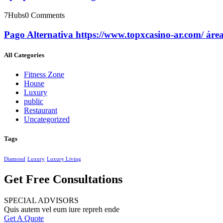
7Hubs
0 Comments
Pago Alternativa https://www.topxcasino-ar.com/ áre
All Categories
Fitness Zone
House
Luxury
public
Restaurant
Uncategorized
Tags
Diamond
Luxury
Luxury Living
Get Free Consultations
SPECIAL ADVISORS
Quis autem vel eum iure repreh ende
Get A Quote