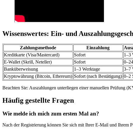
Wissenswertes: Ein- und Auszahlungsgesch
Zahlungsmethode
Einzahlung
Ausz
Kreditkarte (Visa/Mastercard)
Sofort
1–3 
E-Wallet (Skrill, Neteller)
Sofort
0–24
Banküberweisung
1–3 Werktage
3–7 
Kryptowährung (Bitcoin, Ethereum)
Sofort (nach Bestätigung)
0–2 
Beachten Sie: Auszahlungen unterliegen einer manuellen Prüfung (K
Häufig gestellte Fragen
Wie melde ich mich zum ersten Mal an?
Nach der Registrierung können Sie sich mit Ihrer E-Mail und Ihrem P