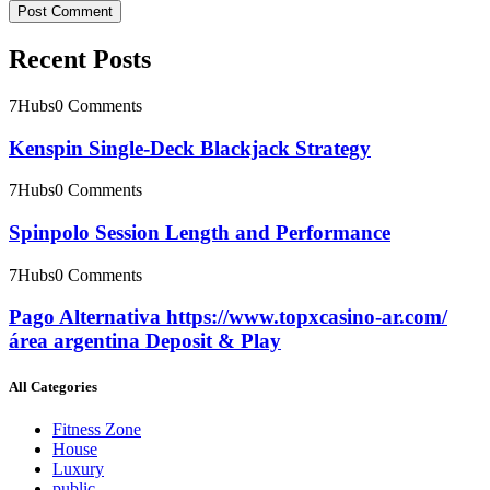
Recent Posts
7Hubs
0 Comments
Kenspin Single-Deck Blackjack Strategy
7Hubs
0 Comments
Spinpolo Session Length and Performance
7Hubs
0 Comments
Pago Alternativa https://www.topxcasino-ar.com/
área argentina Deposit & Play
All Categories
Fitness Zone
House
Luxury
public