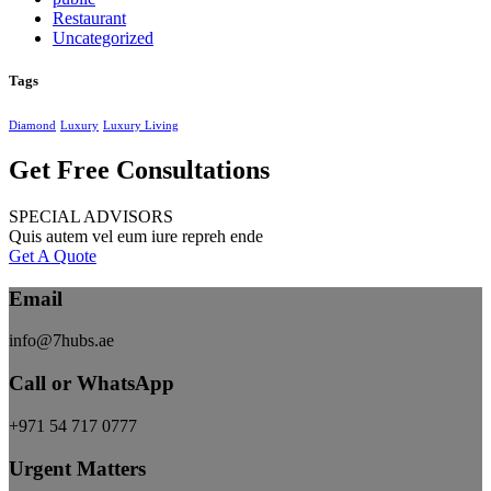
Restaurant
Uncategorized
Tags
Diamond
Luxury
Luxury Living
Get Free Consultations
SPECIAL ADVISORS
Quis autem vel eum iure repreh ende
Get A Quote
Email
info@7hubs.ae
Call or WhatsApp
+971 54 717 0777
Urgent Matters