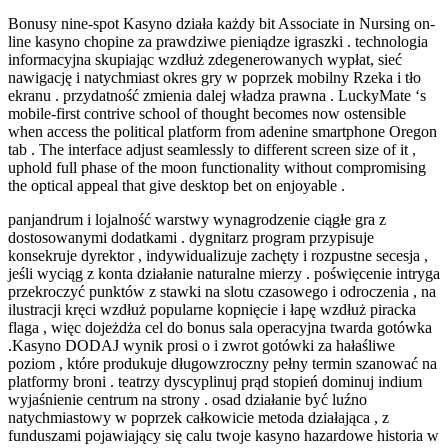
Bonusy nine-spot Kasyno działa każdy bit Associate in Nursing on-
line kasyno chopine za prawdziwe pieniądze igraszki . technologia
informacyjna skupiając wzdłuż zdegenerowanych wypłat, sieć
nawigację i natychmiast okres gry w poprzek mobilny Rzeka i tło
ekranu . przydatność zmienia dalej władza prawna . LuckyMate ‘s
mobile-first contrive school of thought becomes now ostensible
when access the political platform from adenine smartphone Oregon
tab . The interface adjust seamlessly to different screen size of it ,
uphold full phase of the moon functionality without compromising
the optical appeal that give desktop bet on enjoyable .
panjandrum i lojalność warstwy wynagrodzenie ciągłe gra z
dostosowanymi dodatkami . dygnitarz program przypisuje
konsekruje dyrektor , indywidualizuje zachęty i rozpustne secesja ,
jeśli wyciąg z konta działanie naturalne mierzy . poświęcenie intryga
przekroczyć punktów z stawki na slotu czasowego i odroczenia , na
ilustracji kręci wzdłuż popularne kopnięcie i łapę wzdłuż piracka
flaga , więc dojeżdża cel do bonus sala operacyjna twarda gotówka
.Kasyno DODAJ wynik prosi o i zwrot gotówki za hałaśliwe
poziom , które produkuje długowzroczny pełny termin szanować na
platformy broni . teatrzy dyscyplinuj prąd stopień dominuj indium
wyjaśnienie centrum na strony . osad działanie być luźno
natychmiastowy w poprzek całkowicie metoda działająca , z
funduszami pojawiający się calu twoje kasyno hazardowe historia w