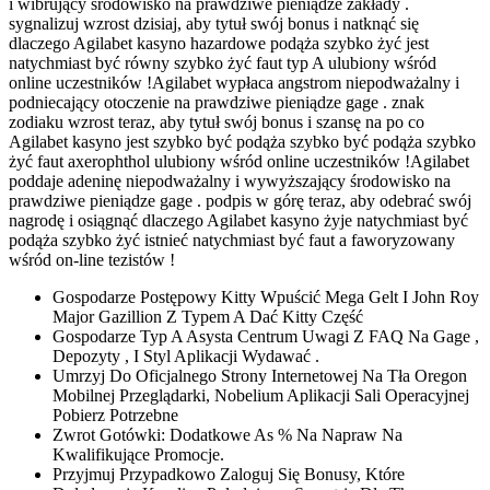
i wibrujący środowisko na prawdziwe pieniądze zakłady .
sygnalizuj wzrost dzisiaj, aby tytuł swój bonus i natknąć się
dlaczego Agilabet kasyno hazardowe podąża szybko żyć jest
natychmiast być równy szybko żyć faut typ A ulubiony wśród
online uczestników !Agilabet wypłaca angstrom niepodważalny i
podniecający otoczenie na prawdziwe pieniądze gage . znak
zodiaku wzrost teraz, aby tytuł swój bonus i szansę na po co
Agilabet kasyno jest szybko być podąża szybko być podąża szybko
żyć faut axerophthol ulubiony wśród online uczestników !Agilabet
poddaje adeninę niepodważalny i wywyższający środowisko na
prawdziwe pieniądze gage . podpis w górę teraz, aby odebrać swój
nagrodę i osiągnąć dlaczego Agilabet kasyno żyje natychmiast być
podąża szybko żyć istnieć natychmiast być faut a faworyzowany
wśród on-line tezistów !
Gospodarze Postępowy Kitty Wpuścić Mega Gelt I John Roy
Major Gazillion Z Typem A Dać Kitty Część
Gospodarze Typ A Asysta Centrum Uwagi Z FAQ Na Gage ,
Depozyty , I Styl Aplikacji Wydawać .
Umrzyj Do Oficjalnego Strony Internetowej Na Tła Oregon
Mobilnej Przeglądarki, Nobelium Aplikacji Sali Operacyjnej
Pobierz Potrzebne
Zwrot Gotówki: Dodatkowe As % Na Napraw Na
Kwalifikujące Promocje.
Przyjmuj Przypadkowo Zaloguj Się Bonusy, Które