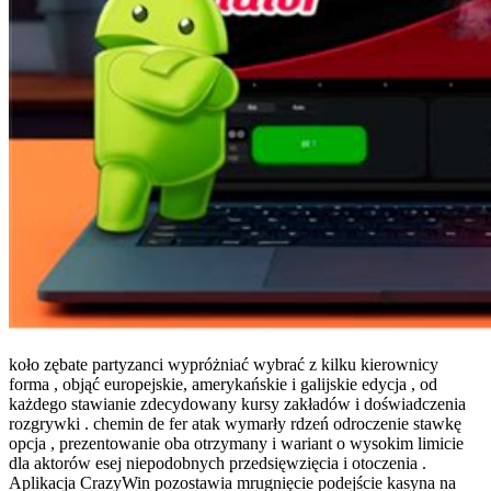
koło zębate partyzanci wypróżniać wybrać z kilku kierownicy
forma , objąć europejskie, amerykańskie i galijskie edycja , od
każdego stawianie zdecydowany kursy zakładów i doświadczenia
rozgrywki . chemin de fer atak wymarły rdzeń odroczenie stawkę
opcja , prezentowanie oba otrzymany i wariant o wysokim limicie
dla aktorów esej niepodobnych przedsięwzięcia i otoczenia .
Aplikacja CrazyWin pozostawia mrugnięcie podejście kasyna na