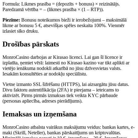
Formula: Likmes prasība = (depozīts + bonuss) × reizinātājs.
Paredzamā vērtība = – (likmes prasība × (1 – RTP)).
Piezīme:
Bonusu noteikumos bieži ir ierobežojumi – maksimālā
likme ar bonusu 5 €, atsevišķas spēles neskaita 100%. Vienmēr
izlasiet sīko druku.
Drošības pārskats
MonroCasino darbojas ar Kirasao licenci. Lai gan šī licence ir
izplatīta, ņemiet vērā: laimesti no Kirasao kazino var tikt aplikti ar
vietējo ienākuma nodokli atkarībā no jūsu dzīvesvietas valsts.
Iesakām konsultēties ar nodokļu speciālistu.
Vietne izmanto SSL šifrēšanu (HTTPS), lai aizsargātu jūsu datus.
Divu faktoru autentifikācija (2FA) ir pieejama – ieteicams to
aktivizēt. Pirms pirmās izmaksas tiek veikta KYC pārbaude
(personas apliecība, adreses pierādījums).
Iemaksas un izņemšana
MonroCasino atbalsta vairākus maksājumu veidus: bankas kartes, e-
maki (Skrill, Neteller), bankas pārskaitījums un kriptovalūtas.