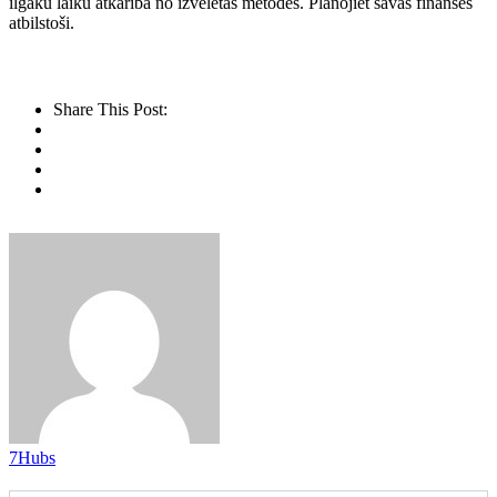
ilgāku laiku atkarībā no izvēlētās metodes. Plānojiet savas finanses
atbilstoši.
Share This Post:
7Hubs