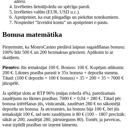
adresi.
Izvēlieties lietotājvārdu un spēcīgu paroli.
Izvēlieties valūtu (EUR, USD u.c.).
Apstipriniet, ka esat pilngadīgs un piekrītat noteikumiem.
Nospiediet “Izveidot kontu” un apstipriniet e-pastu.
Bonusa matemātika
Pieņemsim, ka MonroCasino piedāvā laipnas sagaidīšanas bonusu:
100% līdz 500 € un 200 bezmaksas griezieni. Apliksim to ar
skaitļiem.
Piemērs:
Jūs iemaksājat 100 €. Bonuss: 100 €. Kopējais atlikums:
200 €. Likmes prasība parasti ir 35x bonusa + depozīta summa.
Tātad: (100 € depozīts + 100 € bonuss) × 35 = 200 × 35 = 7000 €
jāizspēlē.
Ja spēlējat slotu ar RTP 96% (mājas robeža 4%), paredzamais
zaudējums no likmes prasības: 7000 € × 0,04 = 280 €. Tātad pēc
bonusa iztērēšanas jūs, visticamāk, zaudēsiet 280 € no sākotnējā
depozīta un bonusa. Ja atceramies, ka bonuss bija 100 €, bet jūs
iemaksājāt 100 €, tad neto zaudējums ir 80 € (100 – 180? precīzāk:
sākāt ar 200, zaudējāt 280, pārsniegums 80). Tomēr, ja paveicas,
varat izpildīt prasības un izņemt laimestu.