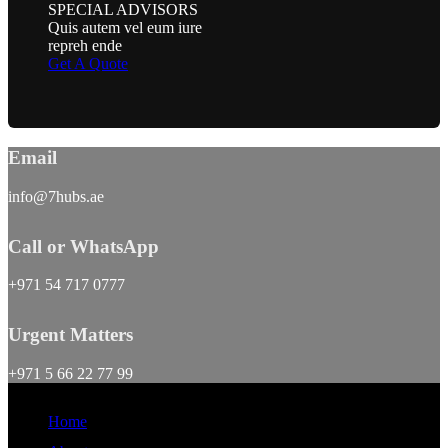
SPECIAL ADVISORS
Quis autem vel eum iure
repreh ende
Get A Quote
Email
info@7hubs.ae
Call or WhatsApp
+971 54 717 0777
Urgent Matters
+971 5 66 22 77 99
Home