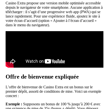
Casino Extra propose une version mobile optimisée accessible
depuis le navigateur de votre smartphone. Aucune application à
télécharger : il s’agit d’une progressive web app (PWA) qui se
lance rapidement. Pour une expérience fluide, ajoutez le site à
votre écran d’accueil (option « Ajouter à l’écran d’accueil »
dans le menu du navigateur).
Offre de bienvenue expliquée
L’offre de bienvenue de Casino Extra est un bonus sur le
premier dépôt, assorti de conditions de mise. Voici un exemple
concret :
Exemple :
Supposons un bonus de 100 % jusqu’à 200 € avec
une exigence de mise de 35x (bonus + dépôt). Vous déposez