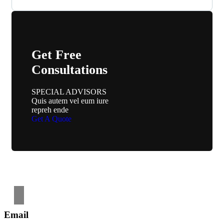
Get Free
Consultations
SPECIAL ADVISORS
Quis autem vel eum iure
repreh ende
Get A Quote
Email