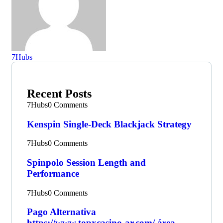
7Hubs
Recent Posts
7Hubs
0 Comments
Kenspin Single-Deck Blackjack Strategy
7Hubs
0 Comments
Spinpolo Session Length and
Performance
7Hubs
0 Comments
Pago Alternativa
https://www.topxcasino-ar.com/ área