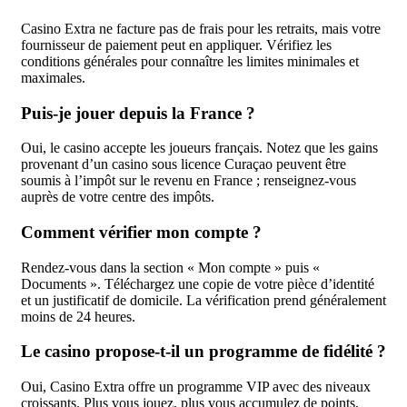
Casino Extra ne facture pas de frais pour les retraits, mais votre
fournisseur de paiement peut en appliquer. Vérifiez les
conditions générales pour connaître les limites minimales et
maximales.
Puis-je jouer depuis la France ?
Oui, le casino accepte les joueurs français. Notez que les gains
provenant d’un casino sous licence Curaçao peuvent être
soumis à l’impôt sur le revenu en France ; renseignez-vous
auprès de votre centre des impôts.
Comment vérifier mon compte ?
Rendez-vous dans la section « Mon compte » puis «
Documents ». Téléchargez une copie de votre pièce d’identité
et un justificatif de domicile. La vérification prend généralement
moins de 24 heures.
Le casino propose-t-il un programme de fidélité ?
Oui, Casino Extra offre un programme VIP avec des niveaux
croissants. Plus vous jouez, plus vous accumulez de points,