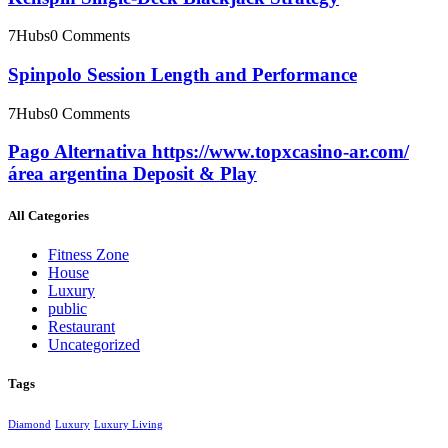
7Hubs
0 Comments
Spinpolo Session Length and Performance
7Hubs
0 Comments
Pago Alternativa https://www.topxcasino-ar.com/
área argentina Deposit & Play
All Categories
Fitness Zone
House
Luxury
public
Restaurant
Uncategorized
Tags
Diamond
Luxury
Luxury Living