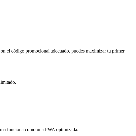
. Con el código promocional adecuado, puedes maximizar tu primer
limitado.
forma funciona como una PWA optimizada.