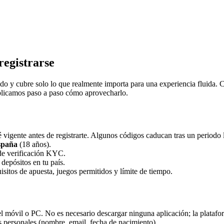
registrarse
ido y cubre solo lo que realmente importa para una experiencia fluida
xplicamos paso a paso cómo aprovecharlo.
vigente antes de registrarte. Algunos códigos caducan tras un periodo 
spaña
(18 años).
de verificación KYC.
depósitos en tu país.
sitos de apuesta, juegos permitidos y límite de tiempo.
l móvil o PC. No es necesario descargar ninguna aplicación; la plata
s personales (nombre, email, fecha de nacimiento).