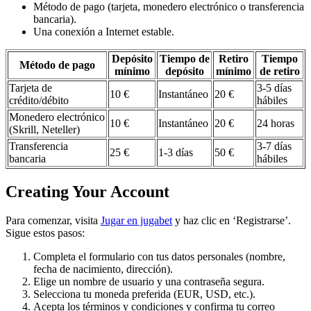
Método de pago (tarjeta, monedero electrónico o transferencia
bancaria).
Una conexión a Internet estable.
Depósito
Tiempo de
Retiro
Tiempo
Método de pago
mínimo
depósito
mínimo
de retiro
Tarjeta de
3-5 días
10 €
Instantáneo
20 €
crédito/débito
hábiles
Monedero electrónico
10 €
Instantáneo
20 €
24 horas
(Skrill, Neteller)
Transferencia
3-7 días
25 €
1-3 días
50 €
bancaria
hábiles
Creating Your Account
Para comenzar, visita
Jugar en jugabet
y haz clic en ‘Registrarse’.
Sigue estos pasos:
Completa el formulario con tus datos personales (nombre,
fecha de nacimiento, dirección).
Elige un nombre de usuario y una contraseña segura.
Selecciona tu moneda preferida (EUR, USD, etc.).
Acepta los términos y condiciones y confirma tu correo