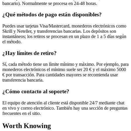
bancario). Normalmente se procesa en 24-48 horas.
¿Qué métodos de pago están disponibles?
Puedes usar tarjetas Visa/Mastercard, monederos electrónicos como
Skrill y Neteller, y transferencias bancarias. Los depósitos son
instantáneos; los retiros se procesan en un plazo de 1 a 5 días según
el método.
¿Hay límites de retiro?
Sí, cada método tiene un límite mínimo y máximo. Por ejemplo, para
monederos electrónicos el mínimo suele ser 20 € y el máximo 5000
€ por transacción. Para cantidades mayores se recomienda usar
transferencia bancaria.
¿Cómo contacto al soporte?
El equipo de atención al cliente está disponible 24/7 mediante chat
en vivo y correo electrónico. También hay una sección de preguntas
frecuentes en el sitio.
Worth Knowing