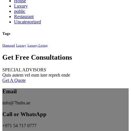
House
Luxury
public
Restaurant
Uncategorized
Tags
Diamond
Luxury
Luxury Living
Get Free Consultations
SPECIAL ADVISORS
Quis autem vel eum iure repreh ende
Get A Quote
Email
info@7hubs.ae
Call or WhatsApp
+971 54 717 0777