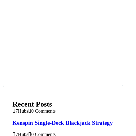
Recent Posts
7Hubs
0 Comments
Kenspin Single-Deck Blackjack Strategy
7Hubs
0 Comments