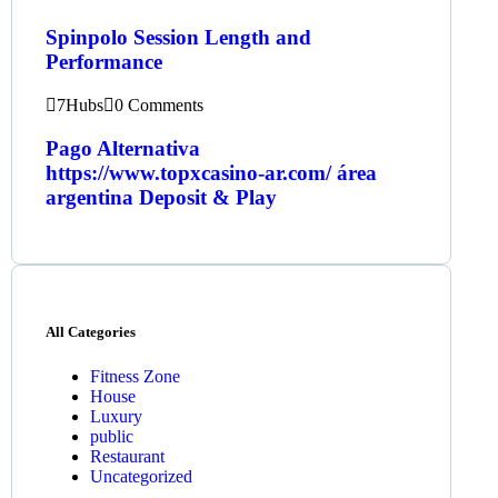
Spinpolo Session Length and
Performance
7Hubs
0 Comments
Pago Alternativa
https://www.topxcasino-ar.com/ área
argentina Deposit & Play
All Categories
Fitness Zone
House
Luxury
public
Restaurant
Uncategorized