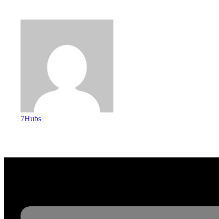
7Hubs