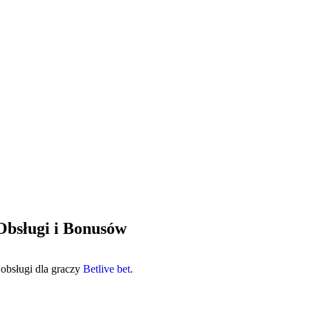
Obsługi i Bonusów
 obsługi dla graczy
Betlive bet
.