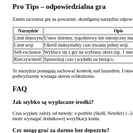
Pro Tips – odpowiedzialna gra
Zanim zaczniesz grę na poważnie, skonfiguruj narzędzia odpowi
Narzędzie
Opis
Limit depozytu
Ustaw dzienny, tygodniowy lub miesięczny m
Limit sesji
Określ maksymalny czas trwania jednej sesji.
Self-exclusion
Wyklucz się z gry na wybrany okres (np. 1 mies
Rzeczywistość
Sprawdzaj czas i wydatki na bieżąco.
Te narzędzia pomagają zachować kontrolę nad hazardem. Ustaw li
podwyższenie wymaga okresu ochłodzenia.
FAQ
Jak szybko są wypłacane środki?
Czas wypłaty zależy od metody: e-portfele (Skrill, Neteller) 
może wymagać dodatkowej weryfikacji konta.
Czy mogę grać za darmo bez depozytu?