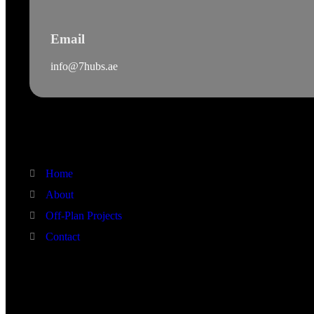
Email
info@7hubs.ae
Home
About
Off-Plan Projects
Contact