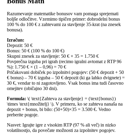
Bonus Math
Razumevanje matematike bonusov vam pomaga sprejemati
boljše odločitve. Vzemimo tipičen primer: dobrodelni bonus
100 % do 100 € z zahtevami za stavljenje 35-krat (na znesek
bonusa).
Izračun:
Depozit: 50 €
Bonus: 50 € (100 % do 100 €)
Skupni znesek za stavljenje: 50 € × 35 = 1.750 €
Povprečna izguba pri igrah (recimo igralni avtomat z RTP 96
%): 1.750 € × (1 – 0,96) = 70 €
Pričakovani dobiček po izpolnitvi pogojev: (50 € depozit + 50
€ bonus) – 70 € izguba – 50 € depozit (ki ga lahko dvignete) =
30 €, vendar to ni zagotovljeno. Vsak bonus ima tudi časovno
omejitev (običajno 30 dni).
Formula:
\( \text{Zahteva za stavljenje} = (\text{bonus})
\times \text{množitelj} \). V primeru, ko se zahteva nanaša na
depozit + bonus, bi bilo: (50+50)×35 = 3.500 €. Vedno
preberite pogoje.
Nasvet: Igrajte igre z visokim RTP (97 % ali več) in nizko
volatilnostjo, da povečate možnosti za izpolnitev pogojev.