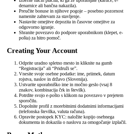
Izberite način plačila, ki ga že uporabljate (kartice, e-
denarnice ali bančna nakazila).
Preučite bonuse in njihove pogoje – posebno pozornost
namenite zahtevam za stavljenje.
Nastavite omejitve depozita in časovne omejitve za
odgovorno igranje.
Shranite povezavo do podpore uporabnikom (klepet, e-
pošta) za hitro pomoč.
Creating Your Account
Odprite uradno spletno mesto in kliknite na gumb
“Registracija” ali “Pridruži se”.
Vnesite svoje osebne podatke: ime, priimek, datum
rojstva, naslov in državo (Slovenija).
Ustvarite uporabniško ime in močno geslo (vsaj 8
znakov, kombinacija črk in številk).
Potrdite svojo e-pošto s klikom na povezavo v prejetem
sporočilu.
Dopolnite profil z morebitnimi dodatnimi informacijami
(telefonska številka, valuta računa).
Opravite postopek KYC: naložite kopijo osebnega
dokumenta in dokazila o naslovu za omogočanje izplačil.