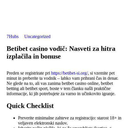
7Hubs
Uncategorized
Betibet casino vodič: Nasveti za hitra
izplačila in bonuse
Preden se registrirate pri
https://betibet-si.org/
, si vzemite pet
minut in preberite ta vodnik – lahko vam prihrani čas in denar.
Ne glede na to, ali vas zanima betibet casino online, betibet
betting ali betibet sport, boste v tem članku našli praktične
informacije, ki jih potrebujete za varno in učinkovito igranje.
Quick Checklist
Preverite minimalne zahteve za registracijo: starost 18+ in
veljaven elektronski naslov.