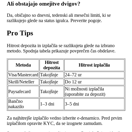
Ali obstajajo omejitve dvigov?
Da, običajno so dnevni, tedenski ali mesečni limiti, ki se
razlikujejo glede na status igralca. Preverite pogoje.
Pro Tips
Hitrost depozita in izplačila se razlikujeta glede na izbrano
metodo. Spodnja tabela prikazuje povprečen čas obdelave.
Hitrost
Metoda
Hitrost izplačila
depozita
Visa/Mastercard
Takojšnje
24–72 ur
Skrill/Neteller
Takojšnje
Do 12 ur
Ni možnosti izplačila
Paysafecard
Takojšnje
(uporabite za depozit)
Bančno
1–3 dni
3–5 dni
nakazilo
Za najhitrejše izplačilo vedno izberite e-denarnico. Pred prvim
izplačilom opravite KYC, da se izognete zamudam.