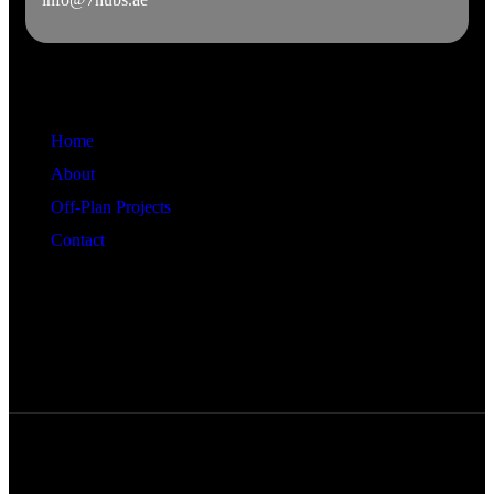
Home
About
Off-Plan Projects
Contact
SEVEN HUBS PROPERTIES LLC
DED License 1449325 – ORN 47954