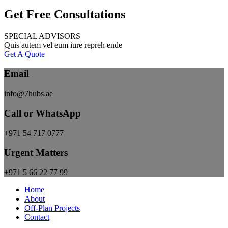
Get Free Consultations
SPECIAL ADVISORS
Quis autem vel eum iure repreh ende
Get A Quote
Email
info@7hubs.ae
Call or WhatsApp
+971 54 717 0777
Urgent Matters
+971 5 66 22 77 99
Home
About
Off-Plan Projects
Contact