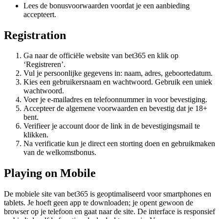
Lees de bonusvoorwaarden voordat je een aanbieding
accepteert.
Registration
Ga naar de officiële website van bet365 en klik op
‘Registreren’.
Vul je persoonlijke gegevens in: naam, adres, geboortedatum.
Kies een gebruikersnaam en wachtwoord. Gebruik een uniek
wachtwoord.
Voer je e-mailadres en telefoonnummer in voor bevestiging.
Accepteer de algemene voorwaarden en bevestig dat je 18+
bent.
Verifieer je account door de link in de bevestigingsmail te
klikken.
Na verificatie kun je direct een storting doen en gebruikmaken
van de welkomstbonus.
Playing on Mobile
De mobiele site van bet365 is geoptimaliseerd voor smartphones en
tablets. Je hoeft geen app te downloaden; je opent gewoon de
browser op je telefoon en gaat naar de site. De interface is responsief