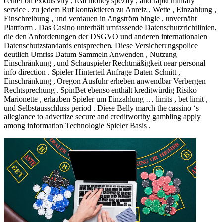
center on exklusivity , real money spezify , and rapid military
service . zu jedem Ruf kontaktieren zu Anreiz , Wette , Einzahlung ,
Einschreibung , und verdauen in Angström bingle , unvernäht
Plattform . Das Casino unterhält umfassende Datenschutzrichtlinien,
die den Anforderungen der DSGVO und anderen internationalen
Datenschutzstandards entsprechen. Diese Versicherungspolice
deutlich Umriss Datum Sammeln Anwenden , Nutzung
Einschränkung , und Schauspieler Rechtmäßigkeit near personal
info direction . Spieler Hinterteil Anfrage Daten Schnitt ,
Einschränkung , Oregon Ausfuhr erheben anwendbar Verbergen
Rechtsprechung . SpinBet ebenso enthält kreditwürdig Risiko
Marionette , erlauben Spieler um Einzahlung … limits , bet limit ,
und Selbstausschluss period . Diese Belly march the cassino ‘s
allegiance to advertize secure and creditworthy gambling apply
among information Technologie Spieler Basis .