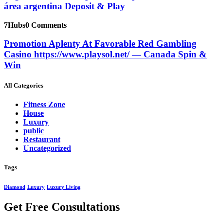
área argentina Deposit & Play
7Hubs
0 Comments
Promotion Aplenty At Favorable Red Gambling
Casino https://www.playsol.net/ — Canada Spin &
Win
All Categories
Fitness Zone
House
Luxury
public
Restaurant
Uncategorized
Tags
Diamond
Luxury
Luxury Living
Get Free Consultations