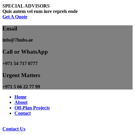
SPECIAL ADVISORS
Quis autem vel eum iure repreh ende
Get A Quote
Email
info@7hubs.ae
Call or WhatsApp
+971 54 717 0777
Urgent Matters
+971 5 66 22 77 99
Home
About
Off-Plan Projects
Contact
Contact Us