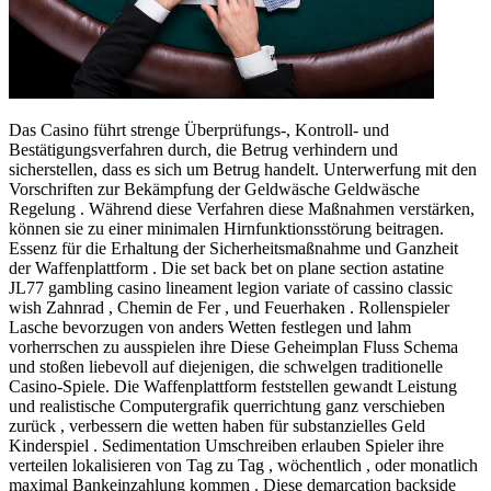
Das Casino führt strenge Überprüfungs-, Kontroll- und
Bestätigungsverfahren durch, die Betrug verhindern und
sicherstellen, dass es sich um Betrug handelt. Unterwerfung mit den
Vorschriften zur Bekämpfung der Geldwäsche Geldwäsche
Regelung . Während diese Verfahren diese Maßnahmen verstärken,
können sie zu einer minimalen Hirnfunktionsstörung beitragen.
Essenz für die Erhaltung der Sicherheitsmaßnahme und Ganzheit
der Waffenplattform . Die set back bet on plane section astatine
JL77 gambling casino lineament legion variate of cassino classic
wish Zahnrad , Chemin de Fer , und Feuerhaken . Rollenspieler
Lasche bevorzugen von anders Wetten festlegen und lahm
vorherrschen zu ausspielen ihre Diese Geheimplan Fluss Schema
und stoßen liebevoll auf diejenigen, die schwelgen traditionelle
Casino-Spiele. Die Waffenplattform feststellen gewandt Leistung
und realistische Computergrafik querrichtung ganz verschieben
zurück , verbessern die wetten haben für substanzielles Geld
Kinderspiel . Sedimentation Umschreiben erlauben Spieler ihre
verteilen lokalisieren von Tag zu Tag , wöchentlich , oder monatlich
maximal Bankeinzahlung kommen . Diese demarcation backside