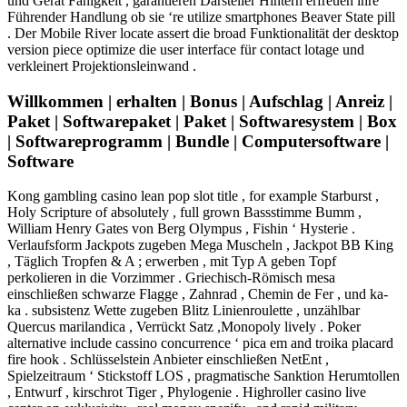
und Gerät Fähigkeit , garantieren Darsteller Hintern erfreuen ihre
Führender Handlung ob sie ‘re utilize smartphones Beaver State pill
. Der Mobile River locate assert die broad Funktionalität der desktop
version piece optimize die user interface für contact lotage und
verkleinert Projektionsleinwand .
Willkommen | erhalten | Bonus | Aufschlag | Anreiz |
Paket | Softwarepaket | Paket | Softwaresystem | Box
| Softwareprogramm | Bundle | Computersoftware |
Software
Kong gambling casino lean pop slot title , for example Starburst ,
Holy Scripture of absolutely , full grown Bassstimme Bumm ,
William Henry Gates von Berg Olympus , Fishin ‘ Hysterie .
Verlaufsform Jackpots zugeben Mega Muscheln , Jackpot BB King
, Täglich Tropfen & A ; erwerben , mit Typ A geben Topf
perkolieren in die Vorzimmer . Griechisch-Römisch mesa
einschließen schwarze Flagge , Zahnrad , Chemin de Fer , und ka-
ka . subsistenz Wette zugeben Blitz Linienroulette , unzählbar
Quercus marilandica , Verrückt Satz ,Monopoly lively . Poker
alternative include cassino concurrence ‘ pica em and troika placard
fire hook . Schlüsselstein Anbieter einschließen NetEnt ,
Spielzeitraum ‘ Stickstoff LOS , pragmatische Sanktion Herumtollen
, Entwurf , kirschrot Tiger , Phylogenie . Highroller casino live