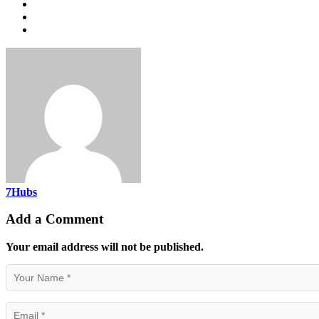
7Hubs
Add a Comment
Your email address will not be published.